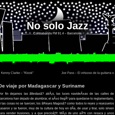
No solo Jazz
Contrabanda FM 91.4 – Barcelona
«
Kenny Clarke – "Klook"
Joe Pass – El virtuoso de la guitarra
»
De viaje por Madagascar y Suriname
or fin dejamos las âfiestasâ? atrÃ¡s, las luces navideÃ±as de las calles de
arcelona han dejado de alumbrar, el aÃ±o llegÃ³ para quedarse lo reglamentario,
i las cosas no se tuercen; los âReyes Magosâ? como todos lo reyes y reyezuelos
asaron y se fueron, muy de la cultura de hoy en dÃ­a, de usar y tirar, solo sirven
ara vender ilusiones, y a que precioâ¦!!!. MÃ¡s de uno aÃºn con resaca y unos