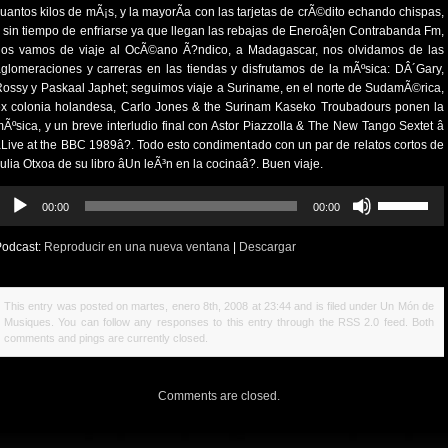
uantos kilos de mÃ¡s, y la mayorÃ­a con las tarjetas de crÃ©dito echando chispas,
 sin tiempo de enfriarse ya que llegan las rebajas de Eneroâ¦en Contrabanda Fm,
nos vamos de viaje al OcÃ©ano Ã?ndico, a Madagascar, nos olvidamos de las
glomeraciones y carreras en las tiendas y disfrutamos de la mÃºsica: DÂ´Gary,
ossy y Paskaal Japhet; seguimos viaje a Suriname, en el norte de SudamÃ©rica,
x colonia holandesa, Carlo Jones & the Surinam Kaseko Troubadours ponen la
Ãºsica, y un breve interludio final con Astor Piazzolla & The New Tango Sextet â
Live at the BBC 1989â?. Todo esto condimentado con un par de relatos cortos de
ulia Otxoa de su libro âUn leÃ³n en la cocinaâ?. Buen viaje.
eproductor
Utiliza
00:00
00:00
e
las
udio
teclas
Podcast:
Reproducir en una nueva ventana
|
Descargar
de
flecha
arriba/abajo
This entry was posted on martes, enero 8th, 2008 at 23:44 and is filed under
Un Món de
para
Musiques
. You can follow any responses to this entry through the
RSS 2.0
feed. Both
aumentar
comments and pings are currently closed.
o
disminuir
el
Comments are closed.
volumen.