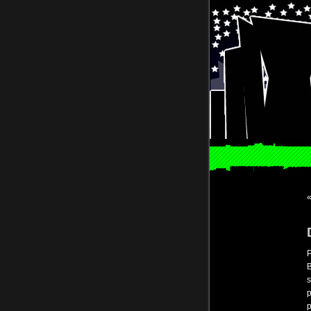
P
B
s
p
p