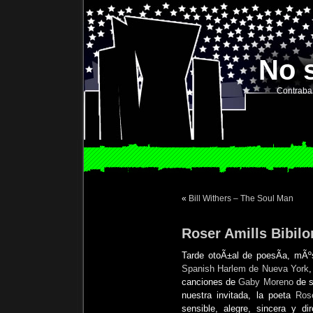
No 
Contraba
«
Bill Withers – The Soul Man
Roser Amills Bibil
Tarde otoÃ±al de poesÃ­a, mÃºs
Spanish Harlem de Nueva York
,
canciones de
Gaby Moreno
de s
nuestra invitada, la poeta
Rose
sensible, alegre, sincera y d