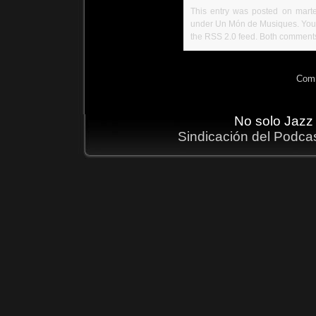
This entry was posted on marte
under
Un Món de Musiques
. Yo
the
RSS 2.0
feed. Both comments 
Comm
No solo Jazz
Sindicación del Podca