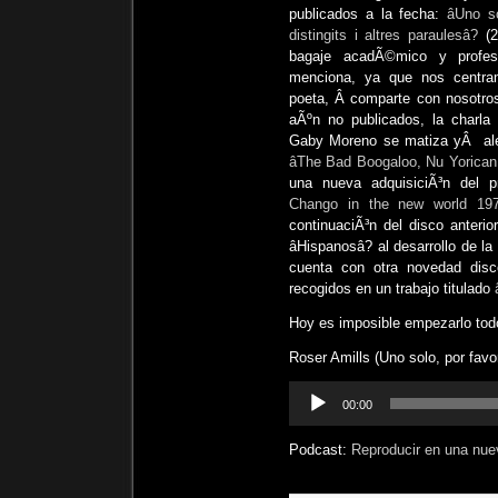
publicados a la fecha:
âUno s
distingits i altres paraulesâ?
(
bagaje acadÃ©mico y profes
menciona, ya que nos centr
poeta, Â comparte con nosotro
aÃºn no publicados, la charla
Gaby Moreno se matiza yÂ alegr
âThe Bad Boogaloo, Nu Yorican
una nueva adquisiciÃ³n del pr
Chango in the new world 1976
continuaciÃ³n del disco anter
âHispanosâ? al desarrollo de l
cuenta con otra novedad discog
recogidos en un trabajo titulado
Hoy es imposible empezarlo tod
Roser Amills (Uno solo, por favo
Reproductor
00:00
de
audio
Podcast:
Reproducir en una nue