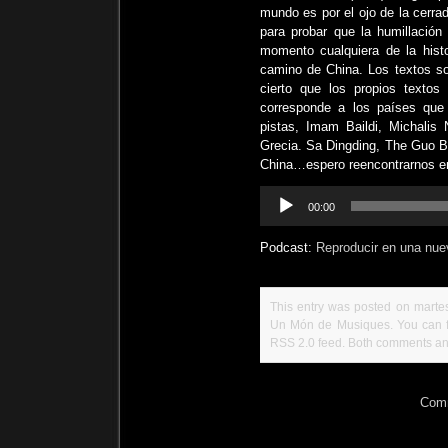
mundo es por el ojo de la cerrad
para probar que la humillació
momento cualquiera de la hist
camino de China. Los textos so
cierto que los propios texto
corresponde a los países que 
pistas, Imam Baildi, Michalis N
Grecia. Sa Dingding, The Guo B
China…espero reencontrarnos en 
Reproductor
00:00
de
audio
Podcast:
Reproducir en una nue
This entry was posted on martes
Un Món de Musiques
. You can 
RSS 2.0
feed. Both comments and
Comm