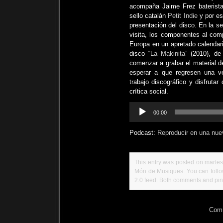
acompaña Jaime Frez baterista 
sello catalán
Petit Indie
y por es
presentación del disco. En la s
visita, los componentes al co
Europa en un apretado calendario
disco “
La Makinita
” (2010), de
comenzar a grabar el material d
esperar a que regresen una 
trabajo discográfico y disfruta
crítica social.
Reproductor
00:00
de
audio
Podcast:
Reproducir en una nue
This entry was posted on martes,
Món de Musiques
. You can foll
2.0
feed. Both comments and ping
Comm