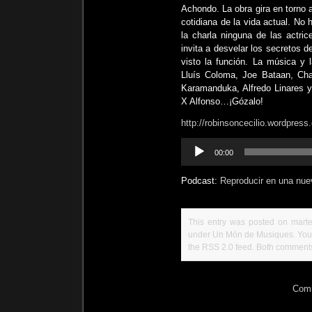
Achondo. La obra gira en torno a
cotidiana de la vida actual. No
la charla ninguna de las actri
invita a desvelar los secretos 
visto la función. La música y 
Lluís Coloma, Joe Bataan, Cha
Karamanduka, Alfredo Linares y
X Alfonso…¡Gózalo!
http://robinsoncecilio.wordpress
Reproductor
00:00
de
audio
Podcast:
Reproducir en una nue
This entry was posted on martes
under
Un Món de Musiques
. Yo
the
RSS 2.0
feed. Both comments 
Comm