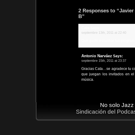
2 Responses to “Javier
B”
Cata
Says:
septiembre 13th, 2011 at 22:40
Que gusto escuchar tus programa
Antonio Narváez
Says:
septiembre 15th, 2011 at 23:37
Gracias Cata…se agradece tu co
que juegan los invitados en el
música.
No solo Jazz
Sindicación del Podca