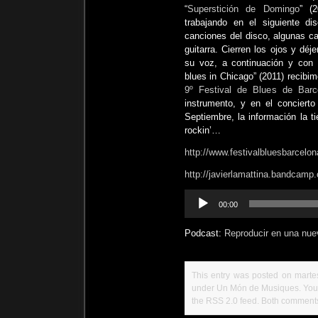
“
Superstición de Domingo
” (
trabajando en el siguiente 
canciones del disco, algunas c
guitarra. Cierren los ojos y dé
su voz, a continuación y co
blues in Chicago” (2011) recibi
9º Festival de Blues de Barc
instrumento, y en el concierto
Septiembre, la información la 
rockin’…
http://www.festivalbluesbarcelo
http://javierlamattina.bandcamp
Reproductor
00:00
de
audio
Podcast:
Reproducir en una nue
This entry was posted on martes
under
Un Món de Musiques
. Yo
the
RSS 2.0
feed. Both comments 