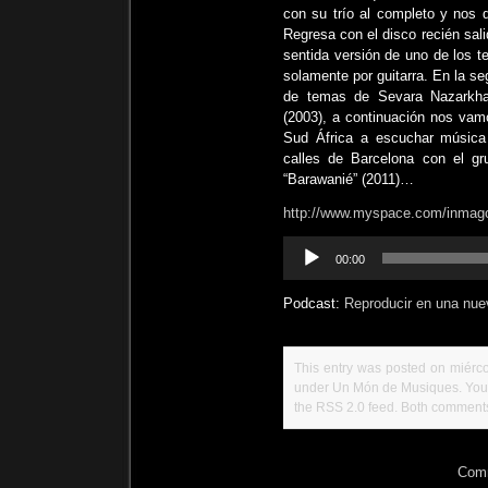
con su trío al completo y nos d
Regresa con el disco recién sali
sentida versión de uno de los 
solamente por guitarra. En la 
de temas de Sevara Nazarkha
(2003), a continuación nos vam
Sud África a escuchar música
calles de Barcelona con el gr
“Barawanié” (2011)…
http://www.myspace.com/inma
Reproductor
00:00
de
audio
Podcast:
Reproducir en una nue
This entry was posted on miérco
under
Un Món de Musiques
. Yo
the
RSS 2.0
feed. Both comments 
Comm