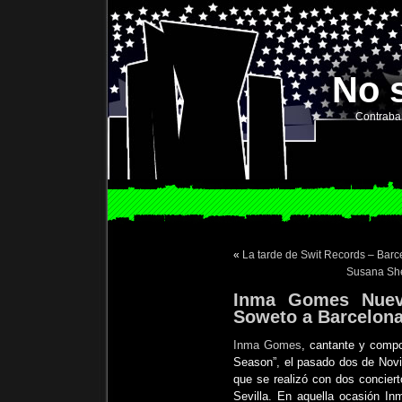
No 
Contraba
«
La tarde de Swit Records – Barc
Susana She
Inma Gomes Nuev
Soweto a Barcelon
Inma Gomes
, cantante y comp
Season”, el pasado dos de Novie
que se realizó con dos conciert
Sevilla. En aquella ocasión I