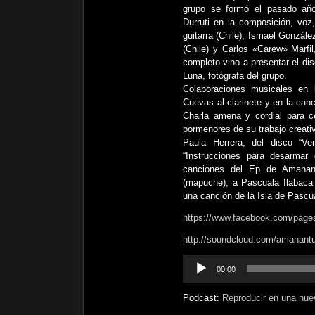
grupo se formó el pasado año
Durruti en la composición, voz,
guitarra (Chile), Ismael Gonzále
(Chile) y Carlos «Carew» Marfil
completo vino a presentar el di
Luna, fotógrafa del grupo.
Colaboraciones musicales en
Cuevas al clarinete y en la ca
Charla amena y cordial para c
pormenores de su trabajo creat
Paula Herrera, del disco “Ver
“Instrucciones para desarmar 
canciones del Ep de Amanan
(mapuche), a Pascuala Ilabaca 
una canción de la Isla de Pasc
https://www.facebook.com/pa
http://soundcloud.com/amanant
Reproductor
00:00
de
audio
Podcast:
Reproducir en una nue