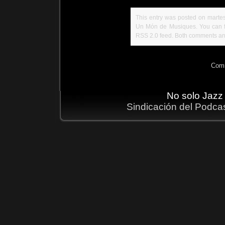
This entry was posted on martes
Un Món de Musiques
. You can 
RSS 2.0
feed. Both comments and
Comm
No solo Jazz
Sindicación del Podca