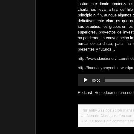
justamente donde comienza est
charla nos lleva a tirar del hi
principio ni fin, aunque algunos
definitivamente claro es que 
sus estudios, los grupos en los 
superiores, proyectos de investi
no perderme, la conversación l
temas de su disco, para final
presentes y futuros…
http://www.claudionervi.com/ind
http://bandasyproyectos.wordpr
Reproductor
00:00
de
audio
Podcast:
Reproducir en una nue
This entry was posted on martes
Un Món de Musiques
. You can 
RSS 2.0
feed. Both comments and