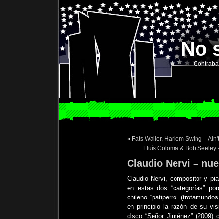
No 
Contraba
«
Fats Waller, Harlem Swing – Ain't
Lluís Coloma & Bob Seeley –
Claudio Nervi – nu
Claudio Nervi, compositor y pi
en estas dos “categorías” po
chileno “patiperro” (trotamundo
en principio la razón de su vi
disco “Señor Jiménez” (2009) g