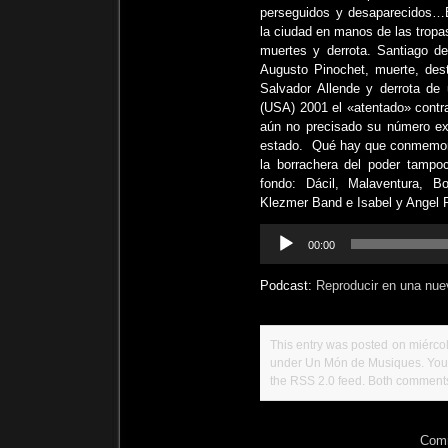
perseguidos y desaparecidos…
la ciudad en manos de las trop
muertes y derrota. Santiago de
Augusto Pinochet, muerte, dest
Salvador Allende y derrota de
(USA) 2001 el «atentado» contr
aún no precisado su número exa
estado. Qué hay que conmemora
la borrachera del poder tampoc
fondo: Dácil, Malaventura, 
Klezmer Band e Isabel y Angel P
Reproductor
00:00
de
audio
Podcast:
Reproducir en una nue
This entry was posted on miércol
under
Un Món de Musiques
. Yo
the
RSS 2.0
feed. Both comments 
Comm