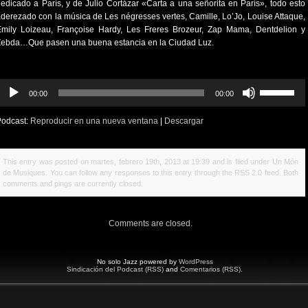
edicado a París, y de Julio Cortázar «Carta a una señorita en París», todo esto
derezado con la música de Les négresses vertes, Camille, Lo’Jo, Louise Attaque,
Emily Loizeau, Françoise Hardy, Les Freres Brozeur, Zap Mama, Dentdelion y
Zebda…Que pasen una buena estancia en la Ciudad Luz.
eproductor
Utiliza
00:00
00:00
e
las
udio
teclas
Podcast:
Reproducir en una nueva ventana
|
Descargar
de
flecha
arriba/abajo
This entry was posted on martes, febrero 19th, 2013 at 19:39 and is filed under
Un Món
para
de Musiques
. You can follow any responses to this entry through the
RSS 2.0
feed. Both
aumentar
comments and pings are currently closed.
o
disminuir
el
Comments are closed.
volumen.
No solo Jazz powered by
WordPress
Sindicación del Podcast (RSS)
and
Comentarios (RSS)
.