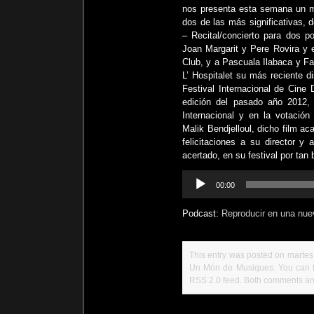
nos presenta esta semana un m
dos de las más significativas, 
– Recital/concierto para dos p
Joan Margarit y Pere Rovira y 
Club, y a Pascuala Ilabaca y Fa
L’ Hospitalet su más reciente d
Festival Internacional de Cine
edición del pasado año 2012,
Internacional y en la votació
Malik Bendjelloul, dicho film 
felicitaciones a su director y
acertado, en su festival por ta
Reproductor
00:00
de
audio
Podcast:
Reproducir en una nue
This entry was posted on martes,
Un Món de Musiques
. You can 
RSS 2.0
feed. Both comments and