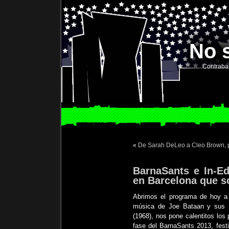
No 
Contraba
«
De Sarah DeLeo a Cleo Brown, p
BarnaSants e In-Edi
en Barcelona que so
Abrimos el programa de hoy a 
música de Joe Bataan y sus L
(1968), nos pone calentitos los
fase del BarnaSants 2013, fest