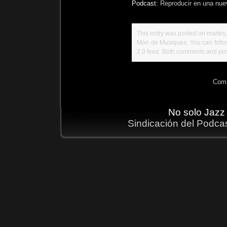
Podcast:
Reproducir en una nue
This entry was posted on martes, 
Món de Musiques
. You can foll
2.0
feed. Both comments and ping
Comm
No solo Jazz
Sindicación del Podca