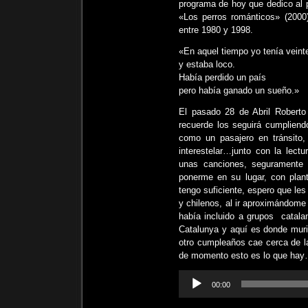
programa de hoy que dedico al 
«Los perros románticos» (2000
entre 1980 y 1998.
«En aquel tiempo yo tenía veint
y estaba loco.
Había perdido un país
pero había ganado un sueño.»
El pasado 28 de Abril Roberto
recuerde los seguirá cumpliend
como un pasajero en tránsito, 
interestelar…junto con la lec
unas canciones, seguramente
ponerme en su lugar, con plant
tengo suficiente, espero que l
y chilenos, al ir aproximándome 
había incluido a grupos catala
Catalunya y aquí es donde muri
otro cumpleaños cae cerca de l
de momento esto es lo que ha
Reproductor
00:00
de
audio