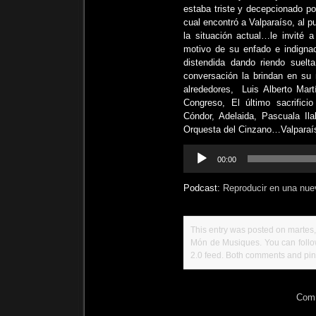
estaba triste y decepcionado po
cual encontró a Valparaíso, al 
la situación actual…le invité
motivo de su enfado e indignac
distendida dando riendo suelt
conversación la brindan en su
alrededores, Luis Alberto Mart
Congreso, El último sacrifici
Cóndor, Adelaida, Pascuala I
Orquesta del Cinzano…Valparaí
Reproductor
00:00
de
audio
Podcast:
Reproducir en una nue
This entry was posted on martes, 
Món de Musiques
. You can foll
2.0
feed. Both comments and ping
Comm