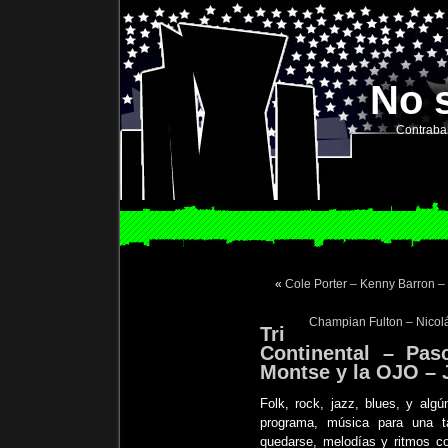
No 
Contraba
«
Cole Porter – Kenny Barron – 
Champian Fulton – Nicolá
Tri
Continental – Pas
Montse y la OJO – 
Folk, rock, jazz, blues, y alg
programa, música para una t
quedarse, melodías y ritmos co