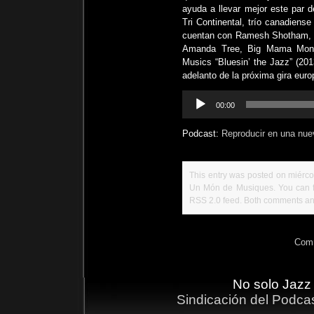
ayuda a llevar mejor este par 
Tri Continental, trío canadiense
cuentan con Ramesh Shotham, pe
Amanda Tree, Big Mama Monts
Musics “Bluesin’ the Jazz” (20
adelanto de la próxima gira eu
Reproductor
00:00
de
audio
Podcast:
Reproducir en una nue
This entry was posted on miércol
Un Món de Musiques
. You can 
RSS 2.0
feed. Both comments and
Comm
No solo Jazz
Sindicación del Podca