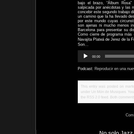
bajo el brazo, “Álbum Rosa” 
salpicada por anécdotas y las m
concebir este segundo trabajo d
un camino que la ha llevado de
por este mundo cuyas circunst
son ajenas ni mucho menos ind
Barcelona para presentar su di
Como cierre de programa más c
Navajita Plateá de
Jerez de la F
Son…
Reproductor
00:00
de
audio
Podcast:
Reproducir en una nue
This entry was posted on marte
under
Un Món de Musiques
. Yo
the
RSS 2.0
feed. Both comments 
Comm
No solo Jazz