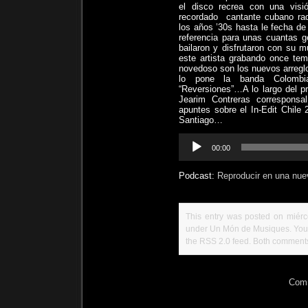
el disco recrea con una vis
recordado
cantante cubano ra
los años ’30s hasta le fecha d
referencia para unas cuantas 
bailaron y disfrutaron con su 
este artista grabando once tem
novedoso son los nuevos arreglo
lo pone la banda Colombi
“Reversiones”…A lo largo del p
Jearim Contreras corresponsa
apuntes sobre el In-Edit Chile
Santiago…
Reproductor
00:00
de
audio
Podcast:
Reproducir en una nue
This entry was posted on miérco
under
Un Món de Musiques
. Yo
the
RSS 2.0
feed. Both comments 
Comm