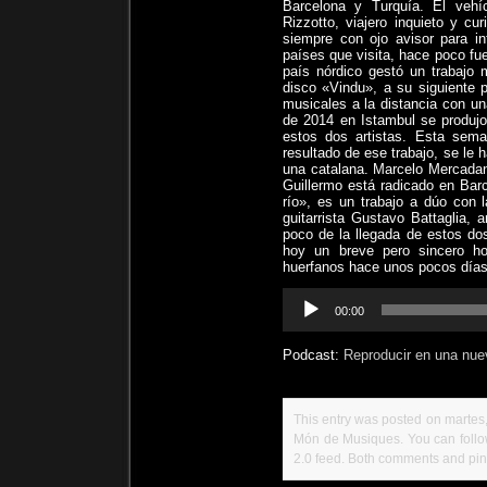
Barcelona y Turquía. El vehíc
Rizzotto, viajero inquieto y c
siempre con ojo avisor para in
países que visita, hace poco f
país nórdico gestó un trabajo 
disco «Vindu», a su siguiente 
musicales a la distancia con u
de 2014 en Istambul se produjo
estos dos artistas. Esta sem
resultado de ese trabajo, se le
una catalana. Marcelo Mercadan
Guillermo está radicado en Bar
río», es un trabajo a dúo con 
guitarrista Gustavo Battaglia,
poco de la llegada de estos do
hoy un breve pero sincero h
huerfanos hace unos pocos días
Reproductor
00:00
de
audio
Podcast:
Reproducir en una nue
This entry was posted on martes, 
Món de Musiques
. You can foll
2.0
feed. Both comments and ping