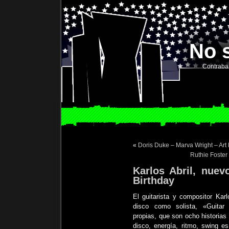
No 
Contraba
«
Doris Duke – Marva Wright – Ar
Ruthie Foste
Karlos Abril, nue
Birthday
El guitarista y compositor Karl
disco como solista, «Guitar
propias, que son ocho historias
disco, energía, ritmo, swing e