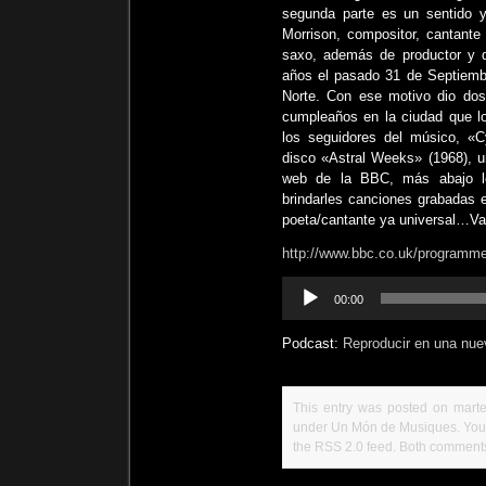
segunda parte es un sentido y
Morrison, compositor, cantante 
saxo, además de productor y d
años el pasado 31 de Septiembr
Norte. Con ese motivo dio dos
cumpleaños en la ciudad que lo
los seguidores del músico, «
disco «Astral Weeks» (1968), u
web de la BBC, más abajo le
brindarles canciones grabadas e
poeta/cantante ya universal…V
http://www.bbc.co.uk/programm
Reproductor
00:00
de
audio
Podcast:
Reproducir en una nue
This entry was posted on martes
under
Un Món de Musiques
. Yo
the
RSS 2.0
feed. Both comments 