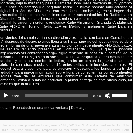
rograma, deja la mañana y pasa a llamarse Bona Tarda Noctámbuls, muy pronto
e unifican los horarios y el segundo recibe un nuevo nombre muy cercano al
original, Un Món de Músiques…con este formato ambos siguen su trayectoria.
tras radios libres comienzan a interesarse en sus contenidos, La Radioneta en
alparaíso, Chile, es la primera que comienza a re-emitirlos en su programación
abitual, le siguen en orden cronológico Radio Almaina en Granada (Andalucía),
Radio ARRC en Torelló, Radio ELA en Madrid, y finalmente Radio Bala en
Manresa.
os vientos del cambio varían su dirección y este ciclo, con base en Contrabanda
M, después de dieciocho años llega a su fin, aunque no del todo, ya que se abre
tro en forma de una nueva aventura radiofónica independiente, «No Solo Jazz»,
que seguirá teniendo presencia en Contrabanda FM,
ya que el podcast
http://nosolojazz.contrabanda.org/» sigue teniendo su casa en el corazón de la
misora de la cual sigo siendo socio…Este nuevo programa tendrá dos horas de
uración, y como su nombre lo indica, tendrá un contenido jazzístico aunque
alpicado con otras músicas de diferentes estilos e influencias culturales. El
odcast estará disponible para su audición y descarga los Lunes a partir del
ediodía, para mayor información sobre horarios consulten las correspondientes
páginas web de las emisores que conforman esta cadena de emisoras
ermanas…están a punto de escuchar la primer entrega de este nuevo ciclo, mi
eseo es que lo disfruten …
eproductor
Utiliza
00:00
00:00
e
las
udio
teclas
Podcast:
Reproducir en una nueva ventana
|
Descargar
de
flecha
arriba/abajo
This entry was posted on lunes, enero 11th, 2016 at 3:54 and is filed under
No Solo
para
Jazz
. You can follow any responses to this entry through the
RSS 2.0
feed. Both
aumentar