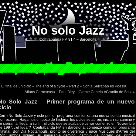
No solo Jazz
Contrabanda FM 91.4 – Barcelona
«
El final de un ciclo – The end of a cycle – Part 2 – Sonia Serrabao es Poesía
Alfons Carrascosa – Paul Bley – Carme Canela «Granito de Sal»
»
No Solo Jazz – Primer programa de un nuevo
ciclo
Con «No Solo Jazz» y este primer programa comienza una nueva senda musical
or recorrer. Hagamos un poco de historia, los ciclos se abren, inician su camino y
e cierran al llegar a su fin. El ciclo que se acaba de cerrar comenzó en Noviembre
e 1997, ¿el lugar?
Contrabanda FM en Barcelona, comenzó como un programa
atinal, Bon Dia Noctámbuls, pronto se diversifica y nace Músiques d’Arreu del
Món…ambos siguen su imparable camino; cambio de horario del primer