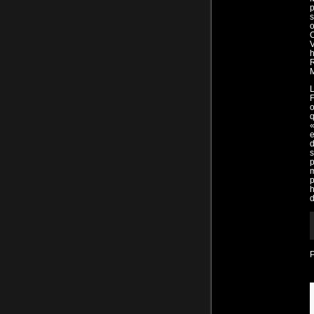
p
s
O
V
h
L
F
o
«
e
d
s
p
m
h
d
R
d
a