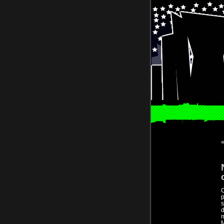
p
s
d
m