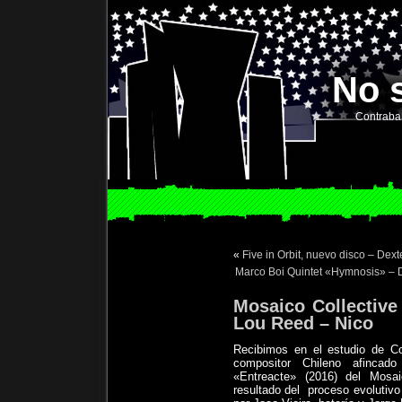
No 
Contraba
«
Five in Orbit, nuevo disco – De
Marco Boi Quintet «Hymnosis» – D
Mosaico Collective
Lou Reed – Nico
Recibimos en el estudio de C
compositor Chileno afincad
«Entreacte» (2016) del Mosa
resultado del
proceso evolutivo