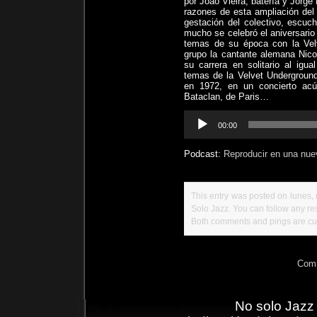
por Joao Vieira, batería y Jorge
razones de esta ampliación del
gestación del colectivo, escu
mucho se celebró el aniversario
temas de su época con la Ve
grupo la cantante alemana Nico
su carrera en solitario al i
temas de la Velvet Underground
en 1972, en un concierto ac
Bataclan, de Paris…
Reproductor
00:00
de
audio
Podcast:
Reproducir en una nue
This entry was posted on lunes, 
Solo Jazz
. You can follow any re
Both comments and pings are cur
Comm
No solo Jazz