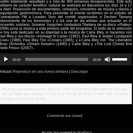
ueblo totalmente sepultado y a más de 300 personas desaparecidas. Este acto
olidario de carácter benéfico cultural se realizará en Barcelona los días 16 y 17
e Abril. Proyección de documentales, coloquios, conciertos de música y danza y
egustación gastronómica. Para presentar el evento recibimos en el estudio de
Contrabanda FM a Lourdes Soro del comité organizador, a Dechen Tamang
obreviviente de los terremotos y a Izä una de las artistas que actuarán en el
ncuentro solidario. Soname Yangchen cantautora Tibetana de su disco «Plateu»
2009) pone la música a esta primera parte del programa. El resto de la selección
e hoy está dedicado en su totalidad a la música de Carla Bley, lo hacemos con
aul Bley y sus discos «Homage to Carla» (1992), Paul Bley & Jesper Lundgaard
Live» (1986), Paul Bley Trio «Closer» (1965), y a Carla Bley con
The Liberation
Music Orchestra «Dream Keeper» (1990) y Carla Bley y «The Lost Chords find
Paolo Fresu» ((2007)…
eproductor
Utiliza
00:00
00:00
e
las
udio
teclas
Podcast:
Reproducir en una nueva ventana
|
Descargar
de
flecha
arriba/abajo
This entry was posted on lunes, abril 11th, 2016 at 23:10 and is filed under
No Solo Jazz
.
para
You can follow any responses to this entry through the
RSS 2.0
feed. Both comments
aumentar
and pings are currently closed.
o
disminuir
el
Comments are closed.
volumen.
No solo Jazz powered by
WordPress