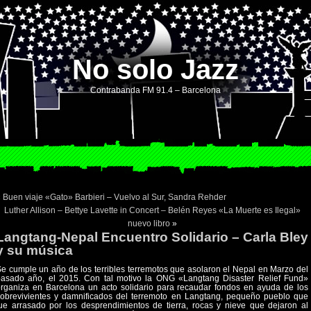
No solo Jazz
Contrabanda FM 91.4 – Barcelona
«
Buen viaje «Gato» Barbieri – Vuelvo al Sur, Sandra Rehder
Luther Allison – Bettye Lavette in Concert – Belén Reyes «La Muerte es Ilegal»
nuevo libro
»
Langtang-Nepal Encuentro Solidario – Carla Bley
y su música
e cumple un año de los terribles terremotos que asolaron el Nepal en Marzo del
pasado año, el 2015. Con tal motivo la ONG «Langtang Disaster Relief Fund»
rganiza en Barcelona un acto solidario para recaudar fondos en ayuda de los
obrevivientes y damnificados del terremoto en Langtang, pequeño pueblo que
ue arrasado por los desprendimientos de tierra, rocas y nieve que dejaron al