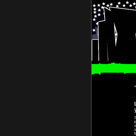
S
o
s
f