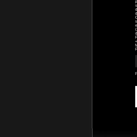
p
s
d
d
s
e
(
d
P
«
R
d
a