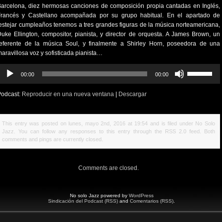
arcelona, diez hermosas canciones de composición propia cantadas en Inglés,
Francés y Castellano acompañada por su grupo habitual. En el apartado de
estejar cumpleaños tenemos a tres grandes figuras de la música norteamericana,
uke Ellington, compositor, pianista, y director de orquesta. A James Brown, un
referente de la música Soul, y finalmente a Shirley Horn, poseedora de una
aravillosa voz y sofisticada pianista…
eproductor
Utiliza
00:00
00:00
e
las
udio
teclas
Podcast:
Reproducir en una nueva ventana
|
Descargar
de
flecha
arriba/abajo
This entry was posted on lunes, mayo 2nd, 2016 at 19:54 and is filed under
No Solo
para
Jazz
. You can follow any responses to this entry through the
RSS 2.0
feed. Both
aumentar
comments and pings are currently closed.
o
disminuir
el
Comments are closed.
volumen.
No solo Jazz powered by
WordPress
Sindicación del Podcast (RSS)
and
Comentarios (RSS)
.