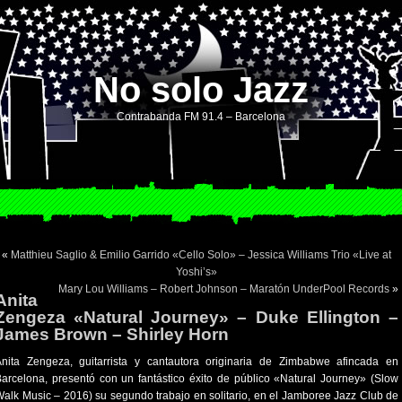
No solo Jazz
Contrabanda FM 91.4 – Barcelona
«
Matthieu Saglio & Emilio Garrido «Cello Solo» – Jessica Williams Trio «Live at
Yoshi’s»
Mary Lou Williams – Robert Johnson – Maratón UnderPool Records
»
Anita
Zengeza «Natural Journey» – Duke Ellington –
James Brown – Shirley Horn
Anita Zengeza, guitarrista y cantautora originaria de Zimbabwe afincada en
arcelona, presentó con un fantástico éxito de público «Natural Journey» (Slow
alk Music – 2016) su segundo trabajo en solitario, en el Jamboree Jazz Club de