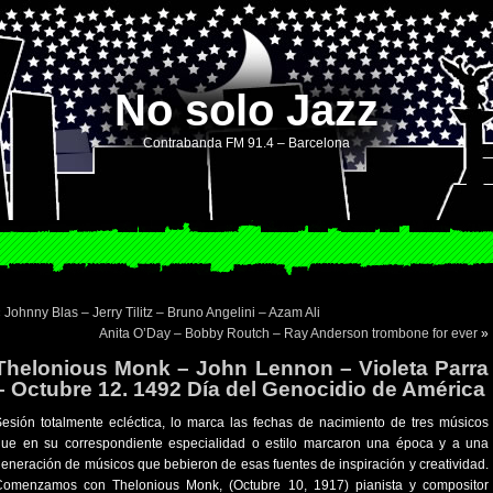
No solo Jazz
Contrabanda FM 91.4 – Barcelona
«
Johnny Blas – Jerry Tilitz – Bruno Angelini – Azam Ali
Anita O’Day – Bobby Routch – Ray Anderson trombone for ever
»
Thelonious Monk – John Lennon – Violeta Parra
– Octubre 12. 1492 Día del Genocidio de América
esión totalmente ecléctica, lo marca las fechas de nacimiento de tres músicos
que en su correspondiente especialidad o estilo marcaron una época y a una
eneración de músicos que bebieron de esas fuentes de inspiración y creatividad.
Comenzamos con Thelonious Monk, (Octubre 10, 1917) pianista y compositor