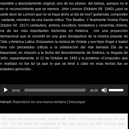
rrepetible y absolutamente original, uno de los pilares del bebop, aunque no le
en el reconocimiento que se merece. John Lennon (Octubre 09. 1940) ¿qué se
uede decir de Lennon que no se haya dicho al día de hoy? guitarrista, compositor
 cantante, miembro de una banda mítica: The Beatles. Y finalmente Violeta Parra
Octubre 04. 1917) cantautora, pintora, escultora, bordadora y ceramista chilena,
una de las más importantes folclorista en América con una proyección
nternacional que la convirtió en una gran divulgadora de la música popular de
hile y América Latina. Enlazamos la música de Violeta y sus hijos Ángel e Isabel
Parra con pinceladas críticas a la celebración del mal llamada Día de la
ispanidad, en relación a la fecha del descubrimiento de América, la llegada de
olón, supuestamente, el 12 de Octubre de 1492 y la posterior «Conquista» que
en realidad no fue tal ya que lo que se llevó a cabo en esas fechas fue un
verdadero genocidio…
eproductor
Utiliza
00:00
00:00
e
las
udio
teclas
Podcast:
Reproducir en una nueva ventana
|
Descargar
de
flecha
arriba/abajo
This entry was posted on lunes, octubre 10th, 2016 at 19:55 and is filed under
No Solo
para
Jazz
. You can follow any responses to this entry through the
RSS 2.0
feed. Both
aumentar
comments and pings are currently closed.