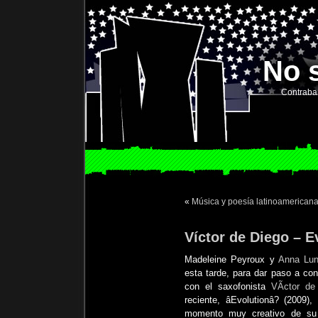
No 
Contraba
«
Música y poesía latinoamerican
Víctor de Diego – E
Madeleine Peyroux y
Anna Lu
esta tarde, para dar paso a co
con el saxofonista
VÃ­ctor de
reciente, âEvolutionâ? (200
momento muy creativo de su 