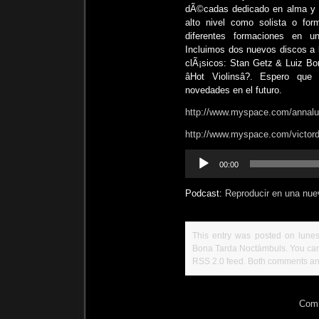
dÃ©cadas dedicado en alma y c
alto nivel como
solista o fo
diferentes formaciones en un
Incluimos dos nuevos discos a 
clÃ¡sicos: Stan Getz & Luiz Bon
âHot Violinsâ?. Espero qu
novedades en el futuro.
http://www.myspace.com/annalu
http://www.myspace.com/victor
Reproductor
00:00
de
audio
Podcast:
Reproducir en una nue
This entry was posted on lunes,
Bona Tarda Noctámbuls
. You ca
RSS 2.0
feed. Both comments and
Comm