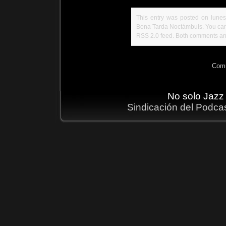
This entry was posted on lunes,
Bona Tarda Noctámbuls
. You ca
RSS 2.0
feed. Both comments and
Comm
No solo Jazz
Sindicación del Podca