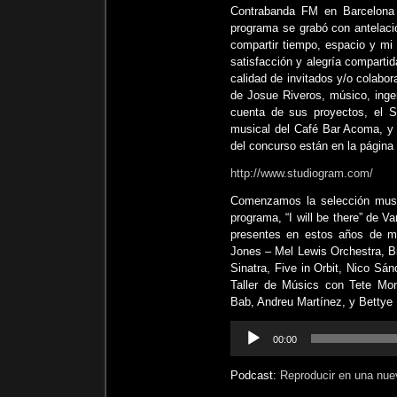
Contrabanda FM en Barcelona
programa se grabó con antelaci
compartir tiempo, espacio y mi
satisfacción y alegría comparti
calidad de invitados y/o colabor
de Josue Riveros, músico, inge
cuenta de sus proyectos, el 
musical del Café Bar Acoma, y
del concurso están en la página 
http://www.studiogram.com/
Comenzamos la selección music
programa, “I will be there” de V
presentes en estos años de 
Jones – Mel Lewis Orchestra, 
Sinatra, Five in Orbit, Nico Sá
Taller de Músics con Tete Mon
Bab, Andreu Martínez, y Bettye 
Reproductor
00:00
de
audio
Podcast:
Reproducir en una nue