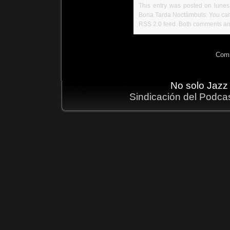
This entry was posted on lunes,
Bona Tarda Noctámbuls
. You ca
RSS 2.0
feed. Both comments and
Comm
No solo Jazz
Sindicación del Podca