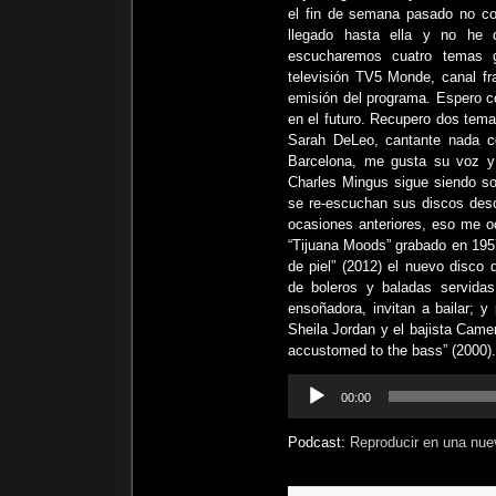
el fin de semana pasado no co
llegado hasta ella y no he 
escucharemos cuatro temas 
televisión TV5 Monde, canal fr
emisión del programa. Espero c
en el futuro. Recupero dos tema
Sarah DeLeo, cantante nada c
Barcelona, me gusta su voz y s
Charles Mingus sigue siendo s
se re-escuchan sus discos des
ocasiones anteriores, eso me o
“Tijuana Moods” grabado en 1957
de piel” (2012) el nuevo disco 
de boleros y baladas servida
ensoñadora, invitan a bailar; y
Sheila Jordan y el bajista Came
accustomed to the bass” (2000).
Reproductor
00:00
de
audio
Podcast:
Reproducir en una nue