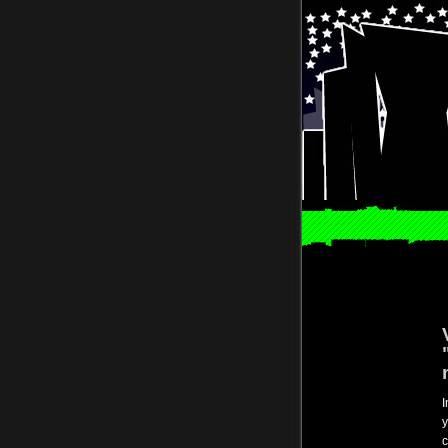
I
y
c