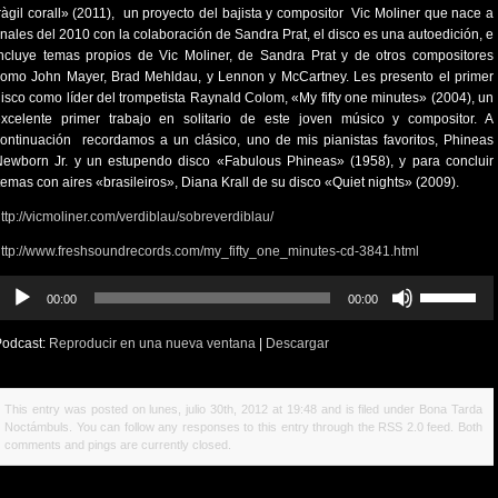
ràgil corall» (2011), un proyecto del bajista y compositor Vic Moliner que nace a
inales del 2010 con la colaboración de Sandra Prat, el disco es una autoedición, e
ncluye temas propios de Vic Moliner, de Sandra Prat y de otros compositores
omo John Mayer, Brad Mehldau, y Lennon y McCartney. Les presento el primer
isco como líder del trompetista Raynald Colom, «My fifty one minutes» (2004), un
excelente primer trabajo en solitario de este joven músico y compositor. A
ontinuación recordamos a un clásico, uno de mis pianistas favoritos, Phineas
ewborn Jr. y un estupendo disco «Fabulous Phineas» (1958), y para concluir
emas con aires «brasileiros», Diana Krall de su disco «Quiet nights» (2009).
ttp://vicmoliner.com/verdiblau/sobreverdiblau/
ttp://www.freshsoundrecords.com/my_fifty_one_minutes-cd-3841.html
eproductor
Utiliza
00:00
00:00
e
las
udio
teclas
Podcast:
Reproducir en una nueva ventana
|
Descargar
de
flecha
arriba/abajo
This entry was posted on lunes, julio 30th, 2012 at 19:48 and is filed under
Bona Tarda
para
Noctámbuls
. You can follow any responses to this entry through the
RSS 2.0
feed. Both
aumentar
comments and pings are currently closed.
o
disminuir
el