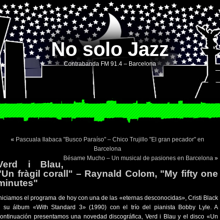
No solo Jazz
Contrabanda FM 91.4 – Barcelona
«
Pascuala Ilabaca "Busco Paraíso" – Chico Trujillo "El gran pecador" en
Barcelona
Bésame Mucho – Un musical de pasiones en Barcelona
»
Verd i Blau,
"Un fràgil corall" – Raynald Colom, "My fifty one
minutes"
niciamos el programa de hoy con una de las «eternas desconocidas», Cristi Black
 su álbum «With Standard 3» (1990) con el trío del pianista Bobby L­­­yle. A
ontinuación presentamos una novedad discográfica, Verd i Blau y el disco «Un