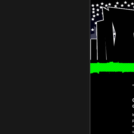
I
p
«
v