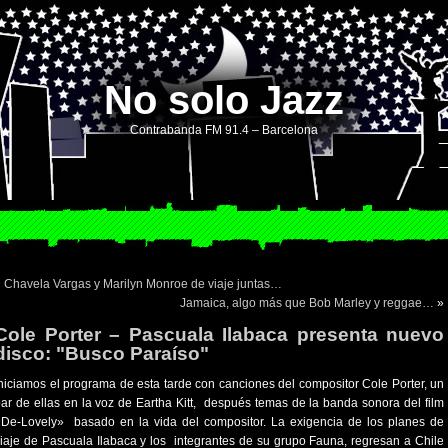
No solo Jazz
Contrabanda FM 91.4 – Barcelona
«
Chavela Vargas y Marilyn Monroe de viaje juntas…
Jamaica, algo más que Bob Marley y reggae…
»
Cole Porter – Pascuala Ilabaca presenta nuevo
disco: "Busco Paraíso"
niciamos el programa de esta tarde con canciones del compositor Cole Porter, un
ar de ellas en la voz de Eartha Kitt, después temas de la banda sonora del film
De-Lovely» basado en la vida del compositor. La exigencia de los planes de
iaje de Pascuala Ilabaca y los integrantes de su grupo Fauna, regresan a Chile