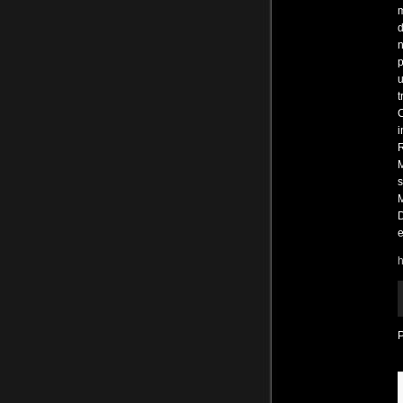
m
d
n
p
u
t
C
i
R
M
M
D
e
h
R
d
a