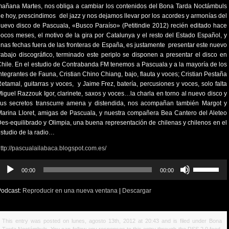
añana Martes, nos obliga a cambiar los contenidos del Bona Tarda Noctámbuls
e hoy, prescindimos del jazz y nos dejamos llevar por los acordes y armonías del
uevo disco de Pascuala, «Busco Paraíso» (Petitindie 2012) recién editado hace
ocos meses, el motivo de la gira por Catalunya y el resto del Estado Español, y
nas fechas fuera de las fronteras de España, es justamente presentar este nuevo
rabajo discográfico, terminado este periplo se disponen a presentar el disco en
hile. En el estudio de Contrabanda FM tenemos a Pascuala y a la mayoría de los
ntegrantes de Fauna, Cristian Chino Chiang, bajo, flauta y voces; Cristian Pestaña
etamal, guitarras y voces, y Jaime Frez, batería, percusiones y voces, solo falta
iguel Razzouk Igor, clarinete, saxos y voces…la charla en torno al nuevo disco y
sus secretos transcurre amena y distendida, nos acompañan también Margot y
arina Lloret, amigas de Pascuala, y nuestra compañera Bea Cantero del Aleteo
es-equilibrado y Olimpia, una buena representación de chilenas y chilenos en el
studio de la radio…
ttp://pascualailabaca.blogspot.com.es/
eproductor
Utiliza
00:00
00:00
e
las
udio
teclas
Podcast:
Reproducir en una nueva ventana
|
Descargar
de
flecha
arriba/abajo
This entry was posted on lunes, agosto 13th, 2012 at 20:43 and is filed under
Bona
para