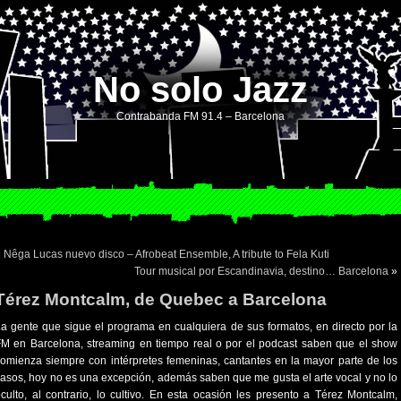
No solo Jazz
Contrabanda FM 91.4 – Barcelona
«
Nêga Lucas nuevo disco – Afrobeat Ensemble, A tribute to Fela Kuti
Tour musical por Escandinavia, destino… Barcelona
»
Térez Montcalm, de Quebec a Barcelona
a gente que sigue el programa en cualquiera de sus formatos, en directo por la
M en Barcelona, streaming en tiempo real o por el podcast saben que el show
omienza siempre con intérpretes femeninas, cantantes en la mayor parte de los
asos, hoy no es una excepción, además saben que me gusta el arte vocal y no lo
culto, al contrario, lo cultivo. En esta ocasión les presento a Térez Montcalm,