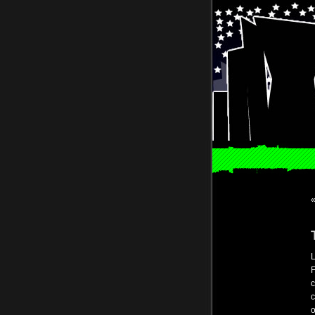
L
F
c
c
o