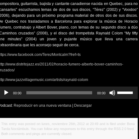
ompositora, guitarrista, bajista y cantante canadiense nacida en Quebec, para no
cansarles” escuchamos temas de dos de sus discos, “Térez” (2002) y “Voodoo”
2006), dejando para un próximo programa material de otros dos de sus discos.
De Quebec nos trasladamos a Barcelona para explorar la música de Horacio
umero, contrabajo y Albert Bover, piano, con temas de su segundo disco a dúo
Caminhos cruzados” (2008), y el disco del trompetista Raynald Colom “My fifty
one minutes” (2004) un joven y pujante músico que lleva una carrera
xtraordinaria que les aconsejo seguir de cerca.
ttps://www.facebook.com/TerezMontcalm?fref=ts
ttp://www.distritojazz.es/2011/02/horacio-fumero-alberto-bover-caminhos-
ruzados/
ttp://www.jazzvillagemusic.com/artists/raynald-colom
eproductor
Utiliza
00:00
00:00
e
las
udio
teclas
Podcast:
Reproducir en una nueva ventana
|
Descargar
de
flecha
arriba/abajo
This entry was posted on lunes, noviembre 26th, 2012 at 20:49 and is filed under
Bona
para
Tarda Noctámbuls
. You can follow any responses to this entry through the
RSS 2.0
feed.
aumentar
Both comments and pings are currently closed.
o