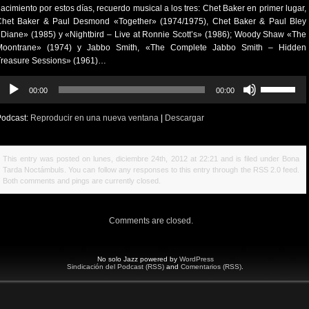
acimiento por estos días, recuerdo musical a los tres: Chet Baker en primer lugar,
Chet Baker & Paul Desmond «Together» (1974/1975), Chet Baker & Paul Bley
Diane» (1985) y «Nightbird – Live at Ronnie Scott’s» (1986); Woody Shaw «The
Moontrane» (1974) y Jabbo Smith, «The Complete Jabbo Smith – Hidden
Treasure Sessions» (1961)…
eproductor
Utiliza
00:00
00:00
e
las
udio
teclas
Podcast:
Reproducir en una nueva ventana
|
Descargar
de
flecha
arriba/abajo
This entry was posted on lunes, diciembre 24th, 2012 at 22:21 and is filed under
Bona
para
Tarda Noctámbuls
. You can follow any responses to this entry through the
RSS 2.0
feed.
aumentar
Both comments and pings are currently closed.
o
disminuir
el
Comments are closed.
volumen.
No solo Jazz powered by
WordPress
Sindicación del Podcast (RSS)
and
Comentarios (RSS)
.