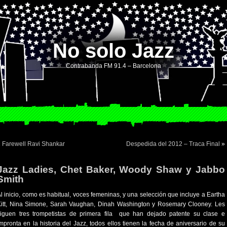
No solo Jazz
Contrabanda FM 91.4 – Barcelona
«
Farewell Ravi Shankar
Despedida del 2012 – Traca Final
»
Jazz Ladies, Chet Baker, Woody Shaw y Jabbo
Smith
l inicio, como es habitual, voces femeninas, y una selección que incluye a Eartha
Kitt, Nina Simone, Sarah Vaughan, Dinah Washington y Rosemary Clooney. Les
siguen tres trompetistas de primera fila que han dejado patente su clase e
mpronta en la historia del Jazz, todos ellos tienen la fecha de aniversario de su