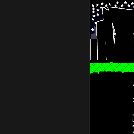
E
e
l
m
«