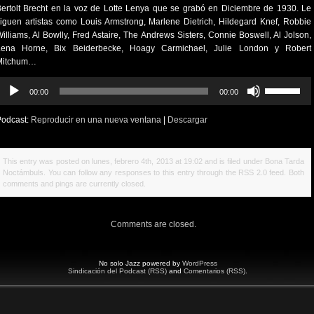
ertolt Brecht en la voz de Lotte Lenya que se grabó en Diciembre de 1930. Le
iguen artistas como Louis Armstrong, Marlene Dietrich, Hildegard Knef, Robbie
illiams, Al Bowlly, Fred Astaire, The Andrews Sisters, Connie Boswell, Al Jolson,
Lena Horne, Bix Beiderbecke, Hoagy Carmichael, Julie London y Robert
Mitchum…
eproductor
Utiliza
00:00
00:00
e
las
udio
teclas
Podcast:
Reproducir en una nueva ventana
|
Descargar
de
flecha
arriba/abajo
This entry was posted on lunes, febrero 4th, 2013 at 19:02 and is filed under
Bona Tarda
para
Noctámbuls
. You can follow any responses to this entry through the
RSS 2.0
feed. Both
aumentar
comments and pings are currently closed.
o
disminuir
el
Comments are closed.
volumen.
No solo Jazz powered by
WordPress
Sindicación del Podcast (RSS)
and
Comentarios (RSS)
.