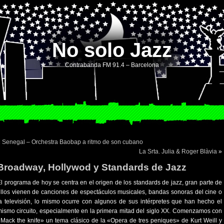
No solo Jazz
Contrabanda FM 91.4 – Barcelona
«
Senegal – Orchestra Baobap a ritmo de son cubano
La Srta. Julia & Roger Blàvia
»
Broadway, Hollywod y Standards de Jazz
l programa de hoy se centra en el origen de los standards de jazz, gran parte de
llos vienen de canciones de espectáculos musicales, bandas sonoras del cine o
a televisión, lo mismo ocurre con algunos de sus intérpretes que han hecho el
ismo circuito, especialmente en la primera mitad del siglo XX. Comenzamos con
Mack the knife» un tema clásico de la «Opera de tres peniques» de Kurt Weill y