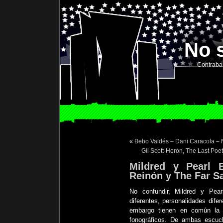
No 
Contraba
«
Bebo Valdés – Dani Caracola –
Gil Scott-Heron, The Last Poe
Mildred y Pearl B
Reinón y The Far S
No confundir, Mildred y Pear
diferentes, personalidades difer
embargo tienen en común la 
fonográficos. De ambas escu