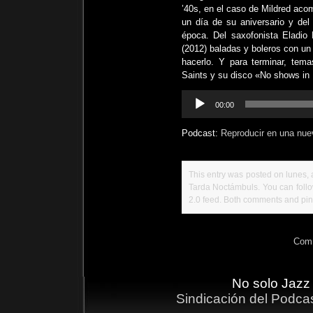
’40s, en el caso de Mildred ac
un día de su aniversario y d
época. Del saxofonista Eladio 
(2012) baladas y boleros con un
hacerlo. Y para terminar, tem
Saints y su disco «No shows i
Reproductor
00:00
de
audio
Podcast:
Reproducir en una nue
This entry was posted on lunes, a
Tarda Noctámbuls
. You can foll
2.0
feed. Both comments and ping
Comm
No solo Jazz
Sindicación del Podca