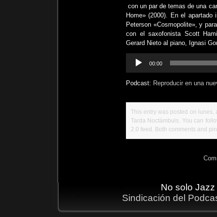
con un par de temas de una can
Home» (2000). En el apartado i
Peterson «Cosmopolite», y para
con el saxofonista Scott Ham
Gerard Nieto al piano, Ignasi Go
Reproductor
00:00
de
audio
Podcast:
Reproducir en una nue
This entry was posted on lunes, a
Tarda Noctámbuls
. You can foll
2.0
feed. Both comments and ping
Comm
No solo Jazz
Sindicación del Podca