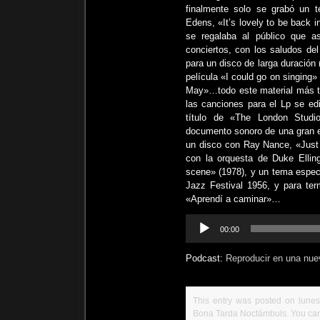
finalmente solo se grabó un 
Edens, «It’s lovely to be back 
se regalaba al público que as
conciertos, con los saludos del
para un disco de larga duración 
película «I could go on singing
May»…todo este material más te
las canciones para el Lp se ed
título de «The London Studi
documento sonoro de una gran e
un disco con Ray Nance, «Just a
con la orquesta de Duke Ellin
scene» (1978), y un tema espec
Jazz Festival 1956, y para ter
«Aprendí a caminar»…
Reproductor
00:00
de
audio
Podcast:
Reproducir en una nue
This entry was posted on lunes,
Bona Tarda Noctámbuls
. You ca