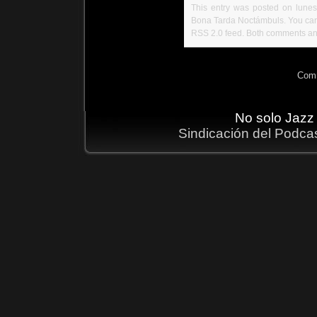
This entry was posted on lunes
Bona Tarda Noctámbuls
. You ca
RSS 2.0
feed. Both comments and
Comm
No solo Jazz
Sindicación del Podca