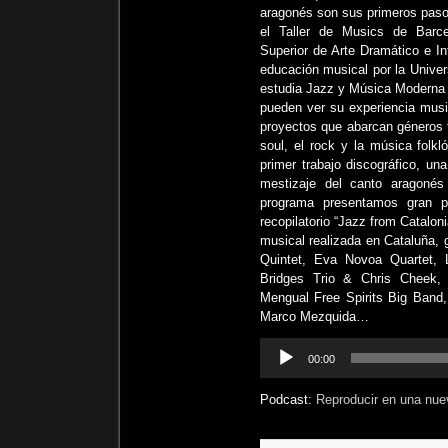
aragonés son sus primeros paso
el Taller de Musics de Barce
Superior de Arte Dramático e In
educación musical por la Unive
estudia Jazz y Música Moderna 
pueden ver su experiencia musi
proyectos que abarcan géneros ta
soul, el rock y la música folk
primer trabajo discográfico, u
mestizaje del canto aragoné
programa presentamos gran p
recopilatorio “Jazz from Catalon
musical realizada en Cataluña,
Quintet, Eva Novoa Quartet,
Bridges Trio & Chris Cheek, 
Mengual Free Spirits Big Band, 
Marco Mezquida…
Reproductor
00:00
de
audio
Podcast:
Reproducir en una nue