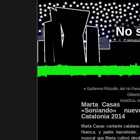
No 
Contraba
«
Guillermo Rizzotto, del río Pa
Gilbert
AxisOrca, n
Marta Casas
«Soniando» nue
Catalonia 2014
Marta Casas cantante catalana
Huesca, y padre barcelonés, 
musical que Marta cultivó desd