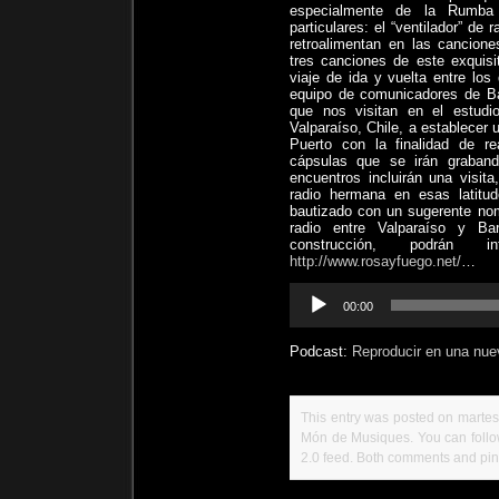
especialmente de la Rumba 
particulares: el “ventilador” d
retroalimentan en las cancion
tres canciones de este exquis
viaje de ida y vuelta entre lo
equipo de comunicadores de Bar
que nos visitan en el estud
Valparaíso, Chile, a establecer 
Puerto con la finalidad de r
cápsulas que se irán graban
encuentros incluirán una visit
radio hermana en esas latitu
bautizado con un sugerente no
radio entre Valparaíso y Ba
construcción, podrán
http://www.rosayfuego.net/
…
Reproductor
00:00
de
audio
Podcast:
Reproducir en una nue
This entry was posted on martes,
Món de Musiques
. You can foll
2.0
feed. Both comments and ping