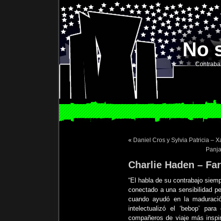
No 
Contraba
«
Daniel Cros y Sylvia Patricia – X
Panja
Charlie Haden – Far
“El habla de su contrabajo siem
conectado a una sensibilidad p
cuando ayudó en la
maduració
intelectualizó el
‘bebop’
para 
compañeros de viaje más inspi