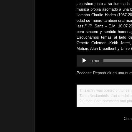
jazzístico junto a su iluminada
música propia asomado a una be
llamaba
Charlie Haden
(1937-20
edad
se
muere
también una
man
jazz
.”
(P. Sanz – E.M. 16.07.2
pero sincero y sentido homen
Escuchamos temas al lado de A
Ornette Coleman, Keith Jarret,
Motian, Alan Broadbent y Ernie
Reproductor
00:00
de
audio
Podcast:
Reproducir en una nue
This entry was posted on lunes, j
Tarda Noctámbuls
. You can foll
2.0
feed. Both comments and ping
Comm