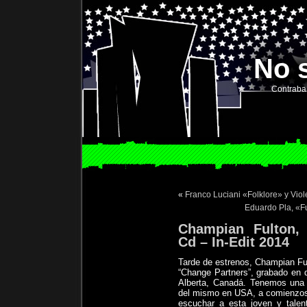
No 
Contraba
«
Franco Luciani «Folklore» y Vio
Eduardo Pla, «F
Champian Fulton,
Cd – In-Edit 2014
Tarde de estrenos, Champian Fu
“Change Partners”, grabado en d
Alberta, Canadá. Tenemos una
del mismo en USA, a comienz
escuchar a esta joven y talen