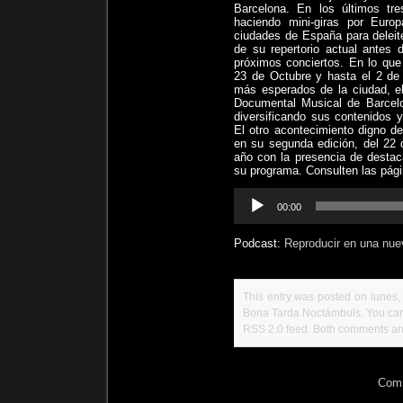
Barcelona. En los últimos tr
haciendo mini-giras por Euro
ciudades de España para deleit
de su repertorio actual antes
próximos conciertos. En lo que
23 de Octubre y hasta el 2 de
más esperados de la ciudad, el
Documental Musical de Barcelo
diversificando sus contenidos 
El otro acontecimiento digno d
en su segunda edición, del 22 
año con la presencia de destac
su programa. Consulten las pá
Reproductor
00:00
de
audio
Podcast:
Reproducir en una nue
This entry was posted on lunes, 
Bona Tarda Noctámbuls
. You ca
RSS 2.0
feed. Both comments and
Comm