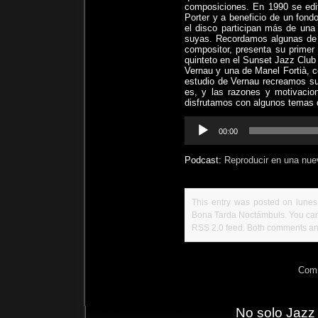
composiciones. En 1990 se edit
Porter y a beneficio de un fond
el disco participan más de una 
suyas. Recordamos algunas de 
compositor, presenta su primer
quinteto en el Sunset Jazz Club
Vernau y una de Manel Fortià, co
estudio de Vernau recreamos su
es, y las razones y motivacion
disfrutamos con algunos temas d
Reproductor
00:00
de
audio
Podcast:
Reproducir en una nue
This entry was posted on lunes,
Bona Tarda Noctámbuls
. You ca
RSS 2.0
feed. Both comments and
Comm
No solo Jazz