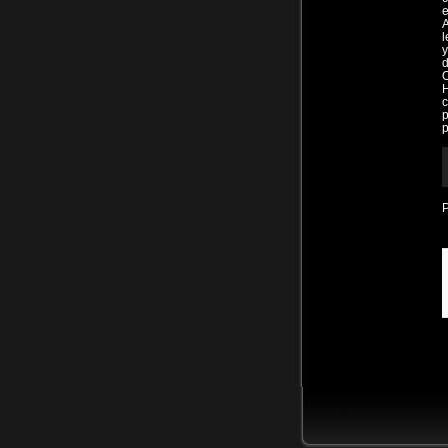
e
A
l
y
d
O
H
c
R
d
a