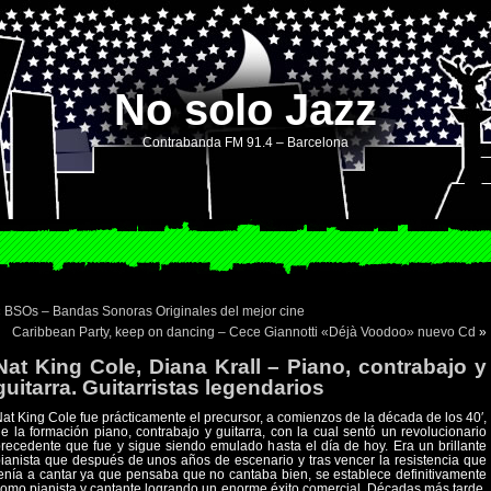
No solo Jazz
Contrabanda FM 91.4 – Barcelona
«
BSOs – Bandas Sonoras Originales del mejor cine
Caribbean Party, keep on dancing – Cece Giannotti «Déjà Voodoo» nuevo Cd
»
Nat King Cole, Diana Krall – Piano, contrabajo y
guitarra. Guitarristas legendarios
at King Cole fue prácticamente el precursor, a comienzos de la década de los 40′,
e la formación piano, contrabajo y guitarra, con la cual sentó un revolucionario
recedente que fue y sigue siendo emulado hasta el día de hoy. Era un brillante
ianista que después de unos años de escenario y tras vencer la resistencia que
enía a cantar ya que pensaba que no cantaba bien, se establece definitivamente
omo pianista y cantante logrando un enorme éxito comercial. Décadas más tarde,