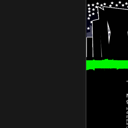
N
d
p
p
t
c