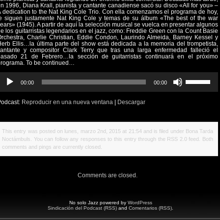
n 1996, Diana Krall, pianista y cantante canadiense sacó su disco «All for you» –
 dedication to the Nat King Cole Trio. Con ella comenzamos el programa de hoy,
e siguen justamente Nat King Cole y temas de su álbum «The best of the war
ears» (1945). A partir de aquí la selección musical se vuelca en presentar algunos
e los guitarristas legendarios en el jazz, como: Freddie Green con la Count Basie
rchestra, Charlie Christian, Eddie Condon, Laurindo Almeida, Barney Kessel y
erb Ellis…la última parte del show está dedicada a la memoria del trompetista,
antante y compositor Clark Terry que tras una larga enfermedad falleció el
pasado 21 de Febrero…la sección de guitarristas continuará en el próximo
programa. To be continued…
eproductor
Utiliza
00:00
00:00
e
las
udio
teclas
Podcast:
Reproducir en una nueva ventana
|
Descargar
de
flecha
arriba/abajo
This entry was posted on lunes, marzo 2nd, 2015 at 21:54 and is filed under
Bona Tarda
para
Noctámbuls
. You can follow any responses to this entry through the
RSS 2.0
feed. Both
aumentar
comments and pings are currently closed.
o
disminuir
el
Comments are closed.
volumen.
No solo Jazz powered by
WordPress
Sindicación del Podcast (RSS)
and
Comentarios (RSS)
.