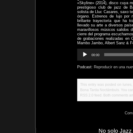
«Skyline» (2014), disco cuya
prestigioso club de jazz de 
solista de Lluc Casares, saxo te
órgano. Estrenos de lujo por 
brillante trayectoría que ha 
llevado su arte a diversos paí
maravillosos músicos salidos d
cierre del programa escuchamos 
de grabaciones realizadas en 
Mambo Jambo, Albert Sanz & Fél
Reproductor
00:00
de
audio
Podcast:
Reproducir en una nue
This entry was posted on lunes,
Bona Tarda Noctámbuls
. You ca
RSS 2.0
feed. Both comments and
Comm
No solo Jazz