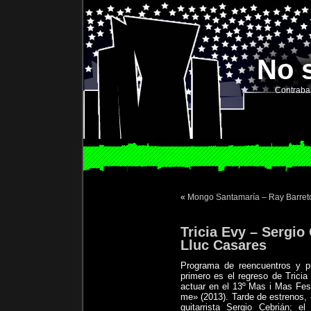
No 
Contraba
«
Mongo Santamaría – Ray Barret
Tricia Evy – Sergio 
Lluc Casares
Programa de reencuentros y pr
primero es el regreso de Tricia
actuar en el 13º Mas i Mas Fe
me» (2013). Tarde de estrenos,
guitarrista Sergio Cebrián; e