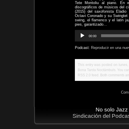
Tete Montoliu al piano. En 
discográficos de músicos del ci
(2015) del saxofonista Eladio
Octavi Coronado y su Swingtet 
swing, el flamenco y el latin j
pies, garantizado…
Reproductor
00:00
de
audio
Podcast:
Reproducir en una nue
This entry was posted on lunes, 
Bona Tarda Noctámbuls
. You ca
RSS 2.0
feed. Both comments and
Comm
No solo Jazz
Sindicación del Podca