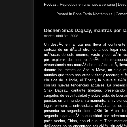
Podcast:
Reproducir en una nueva ventana
|
Desc
Posted in
Bona Tarda Noctámbuls
|
Coment
Dechen Shak Dagsay, mantras por la
martes, abril 8th, 2008
Un desvÃ­o en la ruta nos lleva al continente
certeza de un dÃ­a al otro, de a que lugar nos
mÃºsicas de este enorme, vasto y con aÃºn rec
por explorar de nuestro âmÃ²n de musiques
circunstancia nos marcÃ³ el rumboâ¦se estÃ¡ llev
durante los meses de Abril y Mayo, un ciclo m
mundos que tanto nos atrae visitar y recorrer, el 
clÃ¡sica de la India, el Tibet y la nueva fusiÃ³
con las nuevas tendencias actuales. La presenci
Shak Dagsay, cantante tibetana, presentando
cargados de espiritualidad y sobre todo, de buen
puestas en un mundo sin armamento, sin violencia
lugar: primero, a entrevistarla el dÃ­a antes de 
presentar su segundo disco: âShi De- A call fo
segundo lugar abriÃ³ la curiosidad por adentrar
paÃ­s vecino, China, con el cual el Tibet mantie
dÃ©cadas no ha encontrado soluciÃ³n, situaciÃ³