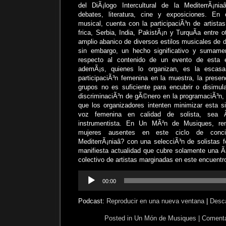
del DiÃ¡logo Intercultural de la MediterrÃ¡niaâ
debates, literatura, cine y exposiciones. En 
musical, cuenta con la participaciÃ³n de artista
frica, Serbia, India, PakistÃ¡n y TurquÃ­a entre 
amplio abanico de diversos estilos musicales de di
sin embargo, un hecho significativo y sumamen
respecto al contenido de un evento de esta e
ademÃ¡s, quienes lo organizan, es la escasa
participaciÃ³n femenina en la muestra, la prese
grupos no es suficiente para encubrir o disimula
discriminaciÃ³n de gÃ©nero en la programaciÃ³n, 
que los organizadores intenten minimizar esta s
voz femenina en calidad de solista, sea
instrumentista. En Un MÃ²n de Musiques, r
mujeres ausentes en este ciclo de concie
MediterrÃ¡niaâ? con una selecciÃ³n de solistas 
manifiesta actualidad que cubre solamente una Ã­
colectivo de artistas marginadas en este encuentr
Reproductor
00:00
de
audio
Podcast:
Reproducir en una nueva ventana
|
Desc
Posted in
Un Món de Musiques
|
Comenta