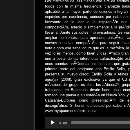
Los mÃºsicos de jazz tienen ese aire de eternos 
todos con la misma frecuencia, claroâ¦de to
aplicable a la mayor parte de quienes integran e
inquietos por excelencia, curiosos por naturale
incesante de la idea o la inspiraciÃ³n que 
composiciÃ³n, arreglo o simplemente a la prÃ³x
llevar al lÃ­mite sus dotes improvisadoras. Se via
ampliar horizontes, para aprender, enseÃ±ar, com
nuevos o nuevas compaÃ±Ã­as para seguir llevan
nota a nota esa sana locura que es la mÃºsica, la 
vez lo es menos, como buen y casi Ãºnico gran 
une a pesar de las diferencias culturalesâ¦de e
unas cuantas anÃ©cdotas es la charla que grat
primera parte del programa con Emilio Solla, p
presenta su nuevo disco: Emilio Solla y Afines â
agua)â? (2008), gran exclusiva ya que el Cd 
mÃºsicos del grupo, es decir los âAfinesâ?, gru
trabajando en Barcelona desde hace unos cua
tomado una pausa a su estadÃ­a en Nueva York y v
Catalana-Europea como presentaciÃ³n de es
discogrÃ¡fico. Si tienen curiosidad por saber mÃ
www.myspace.com/emiliosolla
Reproductor
00:00
de
audio