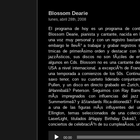
Blossom Dearie
lunes, abril 28th, 2008
El programa de hoy es un programa de cont
Blossom Dearie, pianista y cantante, nacida en
una voz muy personal y con un registro bastant
embargo le llevÃ³ a trabajar y grabar registros
tmicas de primerÃ­simo orden y destacar con lu
jazzÃ­sticos, sus discos no son fÃ¡ciles de en
algunos en Cds. Blossom no es una cantante de
USA a nivel internacional, a excepciÃ³n de Franc
una temporada a comienzos de los 50s. Conti
saxo tenor, con su cuarteto liderado conjunta
Pullen, y un disco en directo grabado en Zurich,
âHannibalâ? Peterson. Seguimos con Ray Barr
mÃ¡s impregnados con influencias del jazz
Summertimeâ? y âStandards Rica-ditionedâ?. F
a una de las figuras mÃ¡s influyentes del unive
Ellington, temas seleccionados de una colecc
LaserLight, titulados âHappy Birthday Dukeâ?,
conciertos de celebraciÃ³n de su cumpleaÃ±os, un 
Reproductor
00:00
de