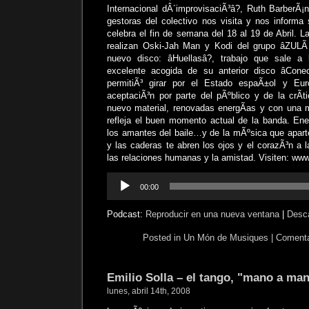
Internacional dÂ´improvisaciÃ³â?, Ruth BarberÃ¡
gestoras del colectivo nos visita y nos informa 
celebra el fin de semana del 18 al 19 de Abril. La
realizan Oski-Jah Man y Kodi del grupo âZULÃ
nuevo disco: âHuellasâ?, trabajo que sale 
excelente acogida de su anterior disco âCone
permitiÃ³ girar por el Estado espaÃ±ol y E
aceptaciÃ³n por parte del pÃºblico y de la crÃ­
nuevo material, renovadas energÃ­as y con una 
refleja el buen momento actual de la banda. Ener
los amantes del baile…y de la mÃºsica que apart
y las caderas te abren los ojos y el corazÃ³n a la
las relaciones humanas y la amistad. Visiten: ww
Reproductor
00:00
de
audio
Podcast:
Reproducir en una nueva ventana
|
Desc
Posted in
Un Món de Musiques
|
Comenta
Emilio Solla – el tango, "mano a man
lunes, abril 14th, 2008