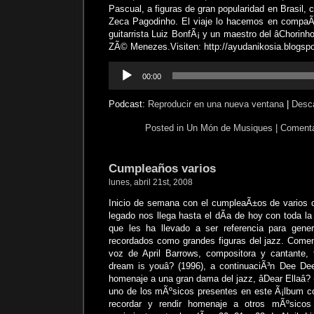
Pascual, a figuras de gran popularidad en Brasil, 
Zeca Pagodinho. El viaje lo hacemos en compaÃ±
guitarrista Luiz BonfÃ¡ y un maestro del âChorinho
ZÃ© Menezes.Visiten: http://ayudanikosia.blogsp
Reproductor
00:00
de
audio
Podcast:
Reproducir en una nueva ventana
|
Desc
Posted in
Un Món de Musiques
|
Comenta
Cumpleaños varios
lunes, abril 21st, 2008
Inicio de semana con el cumpleaÃ±os de varios
legado nos llega hasta el dÃ­a de hoy con toda la
que les ha llevado a ser referencia para gener
recordados como grandes figuras del jazz. Come
voz de April Barrows, compositora y cantante,
dream is youâ? (1996), a continuaciÃ³n Dee De
homenaje a una gran dama del jazz, âDear Ellaâ?
uno de los mÃºsicos presentes en este Ã¡lbum
recordar y rendir homenaje a otros mÃºsico