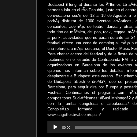
Budapest (Hungria) durante los Ãºltimos 15 aÃ±o
hermosa isla en el rÃ­o Danubio, justo en el centr
convocatoria serÃ¡ del 12 al 18 de Agosto, a lo
podrÃ¡ disfrutar de 1000 eventos artÃ­sticos,
conciertos, ademÃ¡s de teatro, danza y otras a
todo tipo de mÃºsica, del pop, rock, reggae, mÃº
al punk, actividades que no paran durante las 24
festival ofrece una zona de camping al mÃ¡s pu
una referencia mÃ¡s cercana, el Doctor Music Fes
Para charlar acerca del festival y de la fiesta de
recibimos en el estudio de Contrabanda FM la v
organizadoras en Barcelona de los eventos re
quienes nos informan sobre los detalles, inf
desplazarse a Budapest este verano. Escuchamos
de Budapest âBesh o droMâ?, que se presen
Barcelona, para seguir gira por Europa y posteri
Festival. Continuamos el programa con mÃº
compositoras Sud-Africanas: âBusi Mhlongoâ? y â
con la rumba congolesa o âsoukousâ? de
CongoleÃ±o formado y radicado e
www.szigetfestival.com/spain/
Reproductor
00:00
de
audio