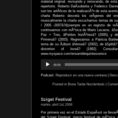
material original, revisando y renovando, de est
repertorio. Roberto DaÃ±obeitia y Federico Dann
son los artÃ­fices de la realizaciÃ³n de esta aventu
charla Roberto desvela los orÃ­genes del e
musicalmente la charla escuchamos temas de s
/ 2005 -2007â?â¦siempre en un registro de mÃ
continuamos con mÃºsica de Mario Lecaros, âSe
Paz + Tres, âPetites histÃ²riesâ? (2005), y d
Primeroâ? (2003). Regresamos a Patricia Barb
tema de su Ã¡lbum âVerseâ? (2002), de âSplitâ?
distortion of loveâ? (1992). Consult
www.myspace.com/ensamblequintessence
Reproductor
00:00
de
audio
Podcast:
Reproducir en una nueva ventana
|
Desc
Posted in
Bona Tarda Noctámbuls
|
Coment
Sziget Festival
martes, abril 1st, 2008
Por primera vez en el Estado EspaÃ±ol se llevarÃ
del Sziget Festival, macro festival de mÃºsica, 