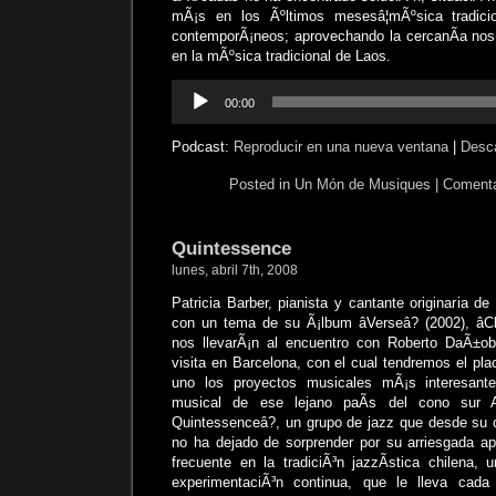
mÃ¡s en los Ãºltimos mesesâ¦mÃºsica tradici
contemporÃ¡neos; aprovechando la cercanÃ­a nos
en la mÃºsica tradicional de Laos.
Reproductor
00:00
de
audio
Podcast:
Reproducir en una nueva ventana
|
Desc
Posted in
Un Món de Musiques
|
Comenta
Quintessence
lunes, abril 7th, 2008
Patricia Barber, pianista y cantante originaria d
con un tema de su Ã¡lbum âVerseâ? (2002), âCl
nos llevarÃ¡n al encuentro con Roberto DaÃ±obe
visita en Barcelona, con el cual tendremos el pl
uno los proyectos musicales mÃ¡s interesant
musical de ese lejano paÃ­s del cono sur A
Quintessenceâ?, un grupo de jazz que desde su 
no ha dejado de sorprender por su arriesgada a
frecuente en la tradiciÃ³n jazzÃ­stica chilena,
experimentaciÃ³n continua, que le lleva cad