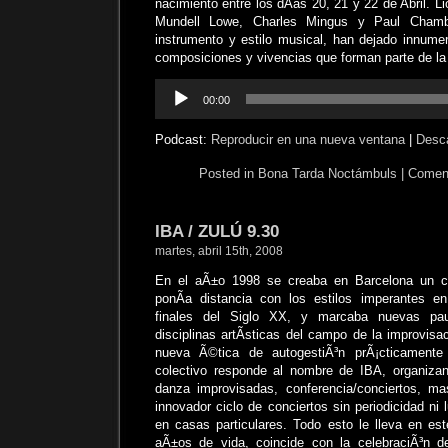
nacimiento entre los dÃ­as 20, 21 y 22 de Abril. L
Mundell Lowe, Charles Mingus y Paul Chambe
instrumento y estilo musical, han dejado innume
composiciones y vivencias que forman parte de la h
Reproductor
00:00
de
audio
Podcast:
Reproducir en una nueva ventana
|
Desc
Posted in
Bona Tarda Noctámbuls
|
Coment
IBA / ZULÚ 9.30
martes, abril 15th, 2008
En el aÃ±o 1998 se creaba en Barcelona un c
ponÃ­a distancia con los estilos imperantes 
finales del Siglo XX, y marcaba nuevas pa
disciplinas artÃ­sticas del campo de la improvis
nueva Ã©tica de autogestiÃ³n prÃ¡cticamente
colectivo responde al nombre de IBA, organiza
danza improvisadas, conferencia/conciertos, ma
innovador ciclo de conciertos sin periodicidad ni 
en casas particulares. Todo esto le lleva en e
aÃ±os de vida, coincide con la celebraciÃ³n de