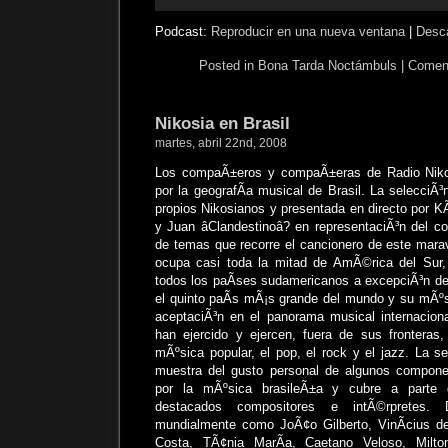
audio
Podcast:
Reproducir en una nueva ventana
|
Desc
Posted in
Bona Tarda Noctámbuls
|
Coment
Nikosia en Brasil
martes, abril 22nd, 2008
Los compaÃ±eros y compaÃ±eras de Radio Nikos
por la geografÃ­a musical de Brasil. La selecciÃ³
propios Nikosianos y presentada en directo por KÃ
y Juan âClandestinoâ? en representaciÃ³n del c
de temas que recorre el cancionero de este marav
ocupa casi toda la mitad de AmÃ©rica del Sur, 
todos los paÃ­ses sudamericanos a excepciÃ³n de 
el quinto paÃ­s mÃ¡s grande del mundo y su mÃº
aceptaciÃ³n en el panorama musical internacion
han ejercido y ejercen, fuera de sus fronteras,
mÃºsica popular, el pop, el rock y el jazz. La 
muestra del gusto personal de algunos componen
por la mÃºsica brasileÃ±a y cubre a parte
destacados compositores e intÃ©rpretes. 
mundialmente como JoÃ¢o Gilberto, VinÃ­cius 
Costa, TÃ¢nia MarÃ­a, Caetano Veloso, Milt