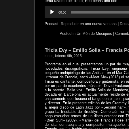
tema favorito del disco, Red beans and rice…
Reproductor
00:00
de
audio
Podcast:
Reproducir en una nueva ventana
|
Desc
Posted in
Un Món de Musiques
|
Comenta
Tricia Evy – Emilio Solla – Francis 
lunes, febrero 9th, 2015
Programa en el cual presentamos un par de mu
novedades discográficas. Tricia Evy, originari
pequeño archipiélago de las Antillas, en el Mar Car
ultramar de Francia, sacó «Meet Me» (2013) el se
Tricia es cantante, compositora y guitarrista, en
por un par de excelentes músicos: David Fackeure
a la batería. Bella voz. Emilio Solla de Mendoza
década en Barcelona es actualmente residente 
una corriente que fusiona el tango con el jazz, pian
y director. En la presente edición de los Grammy
al mejor disco de Latin Jazz por «Second half», 
grupo La Inestable de Brooklyn. Como aún no me
hago escuchar temas de un disco anterior con T
«Bien Sur!» (2009). «María» del Francis Posé T
del día, contrabajista y compositor malagueño, 
Francis, aquí la fusión es de jazz con unos toques