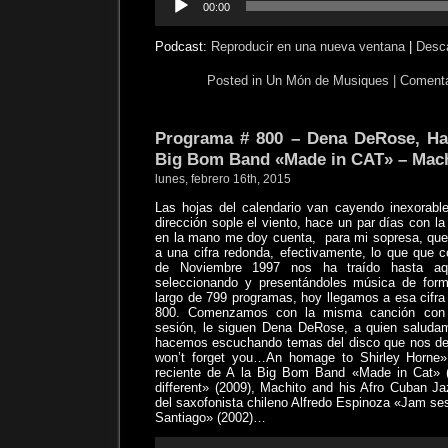
00:00
de
audio
Podcast:
Reproducir en una nueva ventana
|
Desc
Posted in
Un Món de Musiques
|
Comenta
Programa # 800 – Dena DeRose, Hap
Big Bom Band «Made in CAT» – Mac
lunes, febrero 16th, 2015
Las hojas del calendario van cayendo inexorabl
dirección sople el viento, hace un par días con la
en la mano me doy cuenta,
para mi sopresa, que
a una cifra redonda, efectivamente, lo que que
de Noviembre 1997 nos ha traído hasta a
seleccionando y presentándoles música de forma
largo de 799 programas, hoy llegamos a esa cifra
800. Comenzamos con la misma canción con e
sesión, le siguen Dena DeRose, a quien saluda
hacemos escuchando temas del disco que nos dej
won’t forget you…An homage to Shirley Horne»
reciente de A la Big Bom Band «Made in Cat» 
different» (2009), Machito and his Afro Cuban J
del saxofonista chileno Alfredo Espinoza «Jam se
Santiago» (2002)…
Reproductor