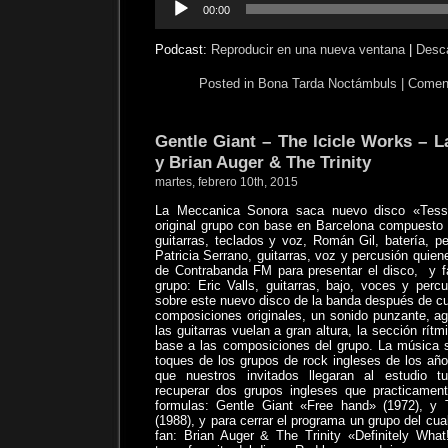
00:00
de
audio
Podcast:
Reproducir en una nueva ventana
|
Desc
Posted in
Bona Tarda Noctámbuls
|
Coment
Gentle Giant – The Icicle Works – 
y Brian Auger & The Trinity
martes, febrero 10th, 2015
La Meccanica Sonora saca nuevo disco «Tess
original grupo con base en Barcelona compuesto 
guitarras, teclados y voz, Román Gil, batería, p
Patricia Serrano, guitarras, voz y percusión quien
de Contrabanda FM para presentar el disco,
y f
grupo: Eric Valls, guitarras, bajo, voces y perc
sobre este nuevo disco de la banda después de cu
composiciones originales, un sonido punzante, ag
las guitarras vuelan a gran altura, la sección rít
base a las composiciones del grupo. La música s
toques de los grupos de rock ingleses de los año
que nuestros invitados llegaran al estudio t
recuperar dos grupos ingleses que practicamen
formulas: Gentle Giant «Free hand» (1972), y
(1988), y para cerrar el programa un grupo del cua
fan: Brian Auger & The Trinity «Definitely Wha