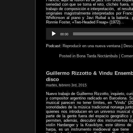
seriedad con que se toma el reto, clichés fuera, n
trabajo de composición e interpretación,
el resul
originales magistralmente interpretados por Franc
Whilkinson al piano y Javi Ruibal a la batería…
Ronnie Foster, «Two-Headed Freap» (1972)…
Reproductor
00:00
de
audio
Podcast:
Reproducir en una nueva ventana
|
Desc
Posted in
Bona Tarda Noctámbuls
|
Coment
Guillermo Rizzotto & Vindu Ensemb
disco
martes, febrero 3rd, 2015
Nuevo trabajo de Guillermo Rizzotto, inquieto, curi
y compositor argentino radicado en Barcelona. S
musical parecen no tener límites, en “Vindu” (20
sonoridades de la música tradicional noruega jun
quienes nos introducen en un universo musical 
parte de la gente fuera del espacio geográfico y
permiten, además, descubrir dos instrumentos tí
violín Hardanger y la Kraviklyre, este último de l
harpa, es un instrumento medioeval que tiene