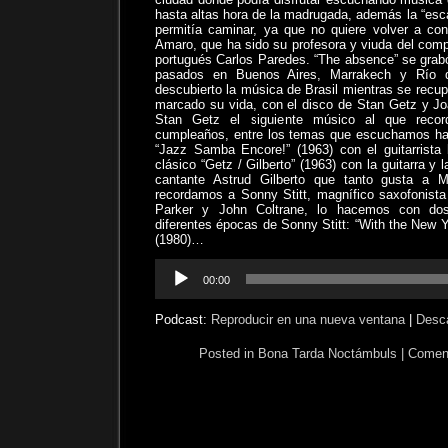
hasta altas hora de la madrugada, además la “esc
permitía caminar, ya que no quiere volver a cond
Amaro, que ha sido su profesora y viuda del compos
portugués Carlos Paredes. “The absence” se gra
pasados en Buenos Aires, Marrakech y Río d
descubierto la música de Brasil mientras se recu
marcado su vida, con el disco de Stan Getz y Jo
Stan Getz el siguiente músico al que reco
cumpleaños, entre los temas que escuchamos ha
“Jazz Samba Encore!” (1963) con el guitarrista 
clásico “Getz / Gilberto” (1963) con la guitarra y 
cantante Astrud Gilberto que tanto gusta a M
recordamos a Sonny Stitt, magnífico saxofonist
Parker y John Coltrane, lo hacemos con dos
diferentes épocas de Sonny Stitt: “With the New Yo
(1980)…
Reproductor
00:00
de
audio
Podcast:
Reproducir en una nueva ventana
|
Desc
Posted in
Bona Tarda Noctámbuls
|
Coment