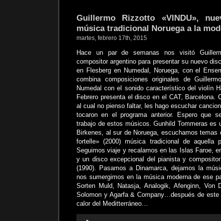
Guillermo Rizzotto «VINDU», nu
música tradicional Noruega a la mo
martes, febrero 17th, 2015
Hace un par de semanas nos visitó Guillermo
compositor argentino para presentar su nuevo di
en Flesberg en Numedal, Noruega, con el Ensem
combina composiciones originales de Guillerm
Numedal con el sonido característico del violín 
Febrero presenta el disco en el CAT, Barcelona. 
al cual no pienso faltar, les hago escuchar cancio
tocaron en el programa anterior. Espero que se
trabajo de estos músicos. Gunhild Tommeras es un
Birkenes, al sur de Noruega, escuchamos temas de
fortelle» (2000) música tradicional de aquella 
Seguimos viaje y recalamos en las Islas Faroe, en
y un disco excepcional del pianista y compositor
(1990). Pasamos a Dinamarca, dejamos la música
nos sumergimos en la música moderna de ese pa
Sorten Muld, Natasja, Analogik, Afenginn, Von 
Solomon y Agarfa & Company…después de este ú
calor del Meditterráneo…
Reproductor