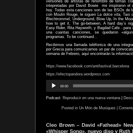
versiones de artistas de renombre de temas c
intepretadas por David Bowie
me inspiraron el
hoy. Todas esta canciones son de las BSOs de 
con Moulin Rouge, le siguen La dolce vita, Taxi 
Blechtrommel, Underground, Blow Up, In the Moo
how to get it, The go-between, A hard day’s nig
Easy Rider, Rita Hayworth, y Bagdad Cafe…para 
una cuantas canciones, se quedaron «algu
programas. To be continued…
Recibimos una llamada teléfonica de una integra
por Grecia para comunicarnos un par de convocator
semana de Febrero, aquí encontrarán la informaci
https://www.facebook.com/antifastival.barcelona
https://efectopandora.wordpress.com
Reproductor
00:00
de
audio
Podcast:
Reproducir en una nueva ventana
|
Desc
Posted in
Un Món de Musiques
|
Comenta
Cleo Brown – David «Fathead» New
«Whisper Song», nuevo diso y Ruth