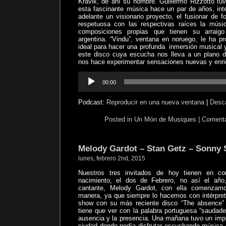
Kravik, de ahí su nombre. Guillermo Rizzotto tu
esta fascinante música hace un par de años, int
adelante un visionario proyecto, el fusionar de 
respetuosa con las respectivas raíces la músic
composiciones propias que tienen su arraigo
argentina. “Vindu”, ventana en noruego, le ha pr
ideal para hacer una profunda
inmersión musical y
este disco cuya escucha nos lleva a un plano d
nos hace experimentar sensaciones nuevas y en
Reproductor
00:00
de
audio
Podcast:
Reproducir en una nueva ventana
|
Desc
Posted in
Un Món de Musiques
|
Comenta
Melody Gardot – Stan Getz – Sonny S
lunes, febrero 2nd, 2015
Nuestros tres invitados de hoy tienen en 
nacimiento, el dos de Febrero, no así el año
cantante, Melody Gardot, con ella comenzam
manera, ya que siempre lo hacemos con intérpret
show con su más reciente disco “The absence” (
tiene que ver con la palabra portuguesa “saudade
ausencia y la presencia. Una mañana tuvo un impu
ciudad donde podía disfrutar escuchando música 