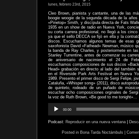
lunes, febrero 23rd, 2015
Cleo Brown, pianista y cantante, una de las má
boogie woogie de la segunda década de la años 3
«Pinetop» Smith, y discípula directa de Fats Wall
1935 en un show de radio en Nueva York, concie
su corta carrera profesional, no llegó a los cinco
ya que el sello DECCA se fijó en ella y la contra
discos. Escuchamos algunos temas de esas gra
saxofonista David «Fathead» Newman, músico q
la banda de Ray Charles, y posteriormete en la
Stanley Turrentine, antes de comenzar su carrer
de aniversario de nacimiento el 24 de Feb
escuchamos composiciones de sus discos «Back 
Head» grabación en directo al lado del también 
en el Riverside Park Arts Festival en Nueva Yo
1989. Presento el primer disco de Sergi Felipe, jo
Cataluña, «Whisper song» (2011), disco autoprodu
de quinteto, rodeado de un puñado de músic
escuchar ocho composiciones orginales de Sergi F
la voz de Ruth Brown, «Be good to me tonight»…
Reproductor
00:00
de
audio
Podcast:
Reproducir en una nueva ventana
|
Desc
Posted in
Bona Tarda Noctámbuls
|
Coment