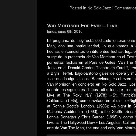
Posted in
No Solo Jazz
|
Comentarios
Van Morrison For Ever – Live
lunes, junio 6th, 2016
El programa de hoy está dedicado enteramente
Man, con una particularidad, lo que vamos a 
hechas en conciertos en diferentes fechas, lugare
surge de la presencia de Van Morrison en el Festi
por estas fechas en el País de Gales, Van The 
Junio en el Donald Gordon Theatre en Cardiff, te
a Bryn Terfel, bajo-barítono galés de ópera y mú
nos queda algo lejos de Barcelona, les ofrezco l
Van Morrison en concierto en No Solo Jazz. L
son de los siguientes discos: «It’s too late to st
Live at The Roxy, N.Y. (1978); «St. Patrick’
California. (1985); como invitado en el disco «Nig
at Ronnie Scott’s London. (1986); «A night in 
Masonic Auditorium. (1993); «The Skiffle Sessi
Lonnie Donegan y Chris Barber. (1998) y como b
Live at The Hollywood Bowl» Los Angeles, Californ
arte de Van The Man, the one and only Van Morr