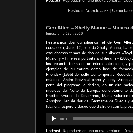
Podcast:
Reproducir en una nueva ventana
|
Desc
Posted in
No Solo Jazz
|
Comentarios
Geri Allen – Shelly Manne – Música 
lunes, junio 13th, 2016
Festejamos dos cumpleaños, el de Geri Allen,
educadora, Junio 12, y el de Shelly Manne, bateris
escuchamos temas de dos de sus discos «Twyligh
Music, y «Timeless portraits and dreams» (2006) 
les presento temas de un interesante disco, y p
ejemplos de su carrera como líder de formac
Friends» (1956) del sello Contemporary Records, 
músicos, Andre Previn al piano y Leroy Vinnegar
parte del programa la dedico, en un giro radic
músicas del Norte de Europa, concretamente de
Kaetter Kvartet de Dinamarca, Maria Kalaniemi 
Annbjorg Lien de Noruga, Garmarna de Suecia y e
Islandia, espero y deseo que disfruten con la pre
Reproductor
00:00
de
audio
Podcast:
Reproducir en una nueva ventana
|
Desc