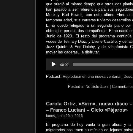
que surgió al mismo tiempo que otros dos piani
han pasado a ser referencia para sus seguidore
Monk y Bud Powell, con este último Elmo est
temprana edad, sus carreras tuvieron desarrollos 
Elmo quedó relegado a un segundo plano por e
obtenidos por sus dos compañeros. Elmo nació en
Junio de 1923. El resto del programa continúa 
voces de Telmary Díaz, y Eliene Castillo, y de lat
Jazz Quintet & Eric Dolphy, y del vibrafonista 
mover las caderas…a disfrutar.
Reproductor
00:00
de
audio
Podcast:
Reproducir en una nueva ventana
|
Desc
Posted in
No Solo Jazz
|
Comentarios
Carola Ortiz, «Sirin», nuevo disco 
– Franco Luciani – Ciclo «Pájaros»
lunes, junio 20th, 2016
El programa de hoy vuela a gran altura y a l
migratorios nos traen su música de lejanos país