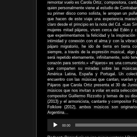
remontar vuelo es Carola Ortiz, compositora, canta
quien personalmente viene al estudio de Contraba
su primer disco como solista, le arropan un pu
que hacen de este viaje una experiencia maravi
claro desde el principio en la nota del Cd. «Las Si
mujeres mitad pájaros, viven cerca del Edén y 
que experimentamos la felicidad y la inspiració
intimidad y conexión con el alma y con la vibrac
pájaro migratorio, he ido de tierra en tierra c
siempre, a través de la expresión musical, algo 
será repetido eternamente, infinitamente, solo ten
corazón para sentirlo.» «Pájaros» es una comun
que comparten su miradas sobre las músicas 
América Latina, España y Portugal. Un colecti
encuentro con las músicas que cantan, vuelan y
Pájaros que Carola Ortiz presenta el 30 de Junio
músicos que nos invitan a volar en esta selección 
compositor Guillermo Rizzotto y temas de su disc
(2013) y el armonicista, cantante y compositor F
Folklore (2012), ambos músicos son originari
Argentina…
Reproductor
00:00
de
audio