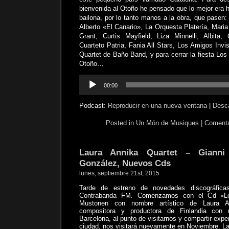
bienvenida al Otoño he pensado que lo mejor era 
bailona, por lo tanto manos a la obra, que pasen:
Alberto «El Canario», La Orquesta Platería, Maria
Grant, Curtis Mayfield, Liza Minnelli, Albita,
Cuarteto Patria, Fania All Stars, Los Amigos Invis
Quartet de Baño Band, y para cerrar la fiesta Lo
Otoño…
Reproductor
00:00
de
audio
Podcast:
Reproducir en una nueva ventana
|
Desc
Posted in
Un Món de Musiques
|
Comenta
Laura Annika Quartet – Gianni
González, Nuevos Cds
lunes, septiembre 21st, 2015
Tarde de estreno de novedades discográfica
Contrabanda FM. Comenzamos con el Cd «Le
Mustonen con nombre artístico de Laura An
compositora y productora de Finlandia con
Barcelona, al punto de visitarnos y compartir exp
ciudad, nos visitará nuevamente en Noviembre. La 