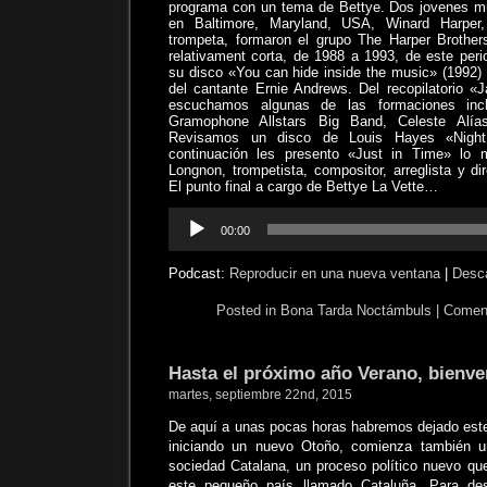
programa con un tema de Bettye. Dos jovenes m
en Baltimore, Maryland, USA, Winard Harper, 
trompeta, formaron el grupo The Harper Brother
relativament corta, de 1988 a 1993, de este pe
su disco «You can hide inside the music» (1992) 
del cantante Ernie Andrews. Del recopilatorio 
escuchamos algunas de las formaciones inc
Gramophone Allstars Big Band, Celeste Al
Revisamos un disco de Louis Hayes «Night
continuación les presento «Just in Time» l
Longnon, trompetista, compositor, arreglista y di
El punto final a cargo de Bettye La Vette…
Reproductor
00:00
de
audio
Podcast:
Reproducir en una nueva ventana
|
Desc
Posted in
Bona Tarda Noctámbuls
|
Coment
Hasta el próximo año Verano, bienv
martes, septiembre 22nd, 2015
De aquí a unas pocas horas habremos dejado est
iniciando un nuevo Otoño, comienza también u
sociedad Catalana, un proceso político nuevo qu
este pequeño país llamado Cataluña. Para des