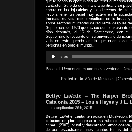
que le brindó la oportunidad de tener el reconocimi
cantautor. Su vida de militancia política y su pap
contra de las injusticias y los derechos de las
llevó a tener un papel muy activo en la socieda
truncada su vida como resultado de la brutal y v
sobre sectores militantes de izquierda después de
Septiembre de 1973 que acabó con el asesinato d
días después, el 16 de Septiembre, con el 
Septiembre le recuerdo en su aniversario de nacim
vida de este querido artista que cuenta con 
personas en todo el mundo…
Reproductor
00:00
de
audio
Podcast:
Reproducir en una nueva ventana
|
Desc
Posted in
Un Món de Musiques
|
Comenta
Bettye LaVette – The Harper Bro
Catalonia 2015 – Louis Hayes y J.L.
lunes, septiembre 28th, 2015
Bettye
LaVette, cantante nacida en Muskegon, M
estudios en plan «regreso a las raíces» con s
crime» (2007), brutal y descarnado, emocionante, 
de piel, escuchamos unos cuantos temas del d