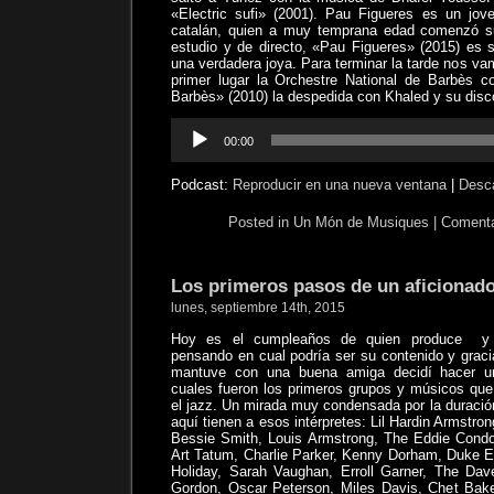
«Electric sufi» (2001). Pau Figueres es un jove
catalán, quien a muy temprana edad comenzó s
estudio y de directo, «Pau Figueres» (2015) es s
una verdadera joya. Para terminar la tarde nos va
primer lugar la Orchestre National de Barbès 
Barbès» (2010) la despedida con Khaled y su disc
Reproductor
00:00
de
audio
Podcast:
Reproducir en una nueva ventana
|
Desc
Posted in
Un Món de Musiques
|
Comenta
Los primeros pasos de un aficionado
lunes, septiembre 14th, 2015
Hoy es el cumpleaños de quien produce
y
pensando en cual podría ser su contenido y grac
mantuve con una buena amiga decidí hacer un
cuales fueron los primeros grupos y músicos que
el jazz. Un mirada muy condensada por la duración
aquí tienen a esos intérpretes: Lil Hardin Armstro
Bessie Smith, Louis Armstrong, The Eddie Condo
Art Tatum, Charlie Parker, Kenny Dorham, Duke Ell
Holiday, Sarah Vaughan, Erroll Garner, The Dav
Gordon, Oscar Peterson, Miles Davis, Chet Bak