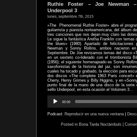
Ruthie Foster – Joe Newman –
Underpool 3
lunes, septiembre 7th, 2015
«The
Phenomenal Ruthie Foster» abre el progra
guitarrista y pianista norteamericana, del álbum 
tres canciones que nos dejan muy claro las dotes
Le sigue la fantástica Aretha Franklin con temas
the blues» (1980). Apartado de felicitacione
Newman y Sonny Rollins, ambos nacieron en
Septiembre. De Joe revisamos temas del disco «
en un sexteto co-liderado con el trombonista B
(1956); el siguiente homenajeado es Sonny Rollin
saxofonistas de la historia del jaz, son innume
cuales ha tocado y grabado, la elección para escu
dos discos «The complete 1963 Paris concert» e
Cherry, Henry Grimes y Billy Higgins, y en «Sonny 
punto final de la mano de una disco de la serie
sello Underpool, en esta ocasión el Volúmen 3…
Reproductor
00:00
de
audio
Podcast:
Reproducir en una nueva ventana
|
Desc
Posted in
Bona Tarda Noctámbuls
|
Coment