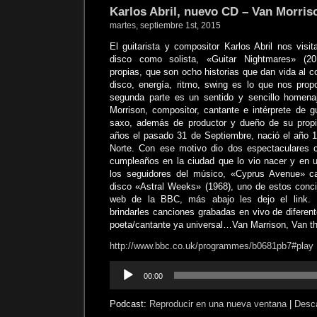
Karlos Abril, nuevo CD – Van Morris
martes, septiembre 1st, 2015
El guitarista y compositor Karlos Abril nos visi
disco como solista, «Guitar Nightmares» (2
propias, que son ocho historias que dan vida al 
disco, energía, ritmo, swing es lo que nos pro
segunda parte es un sentido y sencillo homena
Morrison, compositor, cantante e intérprete de g
saxo, además de productor y dueño de su propi
años el pasado 31 de Septiembre, nació el año 19
Norte. Con ese motivo dio dos espectaculares c
cumpleaños en la ciudad que lo vio nacer y en 
los seguidores del músico, «Cyprus Avenue» c
disco «Astral Weeks» (1968), uno de estos concie
web de la BBC, más abajo les dejo el link.
brindarles canciones grabadas en vivo de diferen
poeta/cantante ya universal…Van Marrison, Van 
http://www.bbc.co.uk/programmes/b0681pb7#play
Reproductor
00:00
de
audio
Podcast:
Reproducir en una nueva ventana
|
Desc