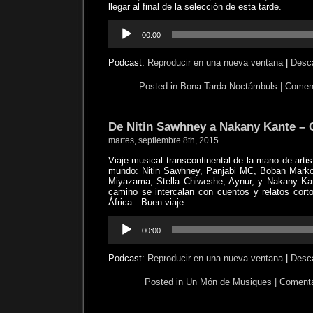
llegar al final de la selección de esta tarde.
Reproductor
00:00
de
audio
Podcast:
Reproducir en una nueva ventana
|
Desc
Posted in
Bona Tarda Noctámbuls
|
Coment
De Nitin Sawhney a Nakany Kante – 
martes, septiembre 8th, 2015
Viaje musical transcontinental de la mano de artis
mundo: Nitin Sawhney, Panjabi MC, Boban Marko
Miyazama, Stella Chiweshe, Aynur, y Nakany Kan
camino se intercalan con cuentos y relatos cort
África…Buen viaje.
Reproductor
00:00
de
audio
Podcast:
Reproducir en una nueva ventana
|
Desc
Posted in
Un Món de Musiques
|
Comenta