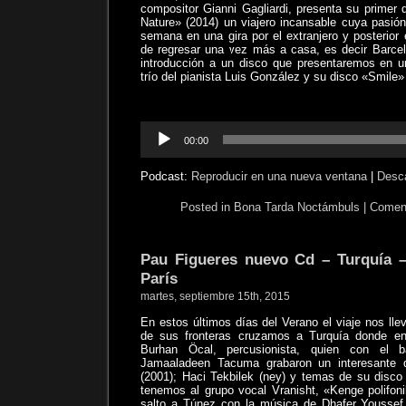
compositor Gianni Gagliardi, presenta su primer
Nature» (2014) un viajero incansable cuya pasió
semana en una gira por el extranjero y posterior
de regresar una vez más a casa, es decir Barce
introducción a un disco que presentaremos en u
trío del pianista Luis González y su disco «Smile
Reproductor
00:00
de
audio
Podcast:
Reproducir en una nueva ventana
|
Desc
Posted in
Bona Tarda Noctámbuls
|
Coment
Pau Figueres nuevo Cd – Turquía –
París
martes, septiembre 15th, 2015
En estos últimos días del Verano el viaje nos lle
de sus fronteras cruzamos a Turquía donde 
Burhan Öcal, percusionista, quien con el baj
Jamaaladeen Tacuma grabaron un interesante 
(2001); Haci Tekbilek (ney) y temas de su disco 
tenemos al grupo vocal Vranisht, «Kenge polifon
salto a Túnez con la música de Dhafer Youssef